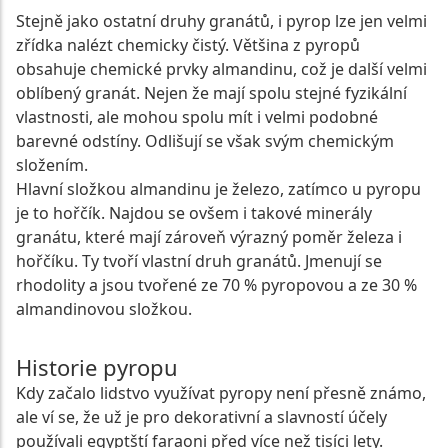
Stejně jako ostatní druhy granátů, i pyrop lze jen velmi
zřídka nalézt chemicky čistý. Většina z pyropů
obsahuje chemické prvky almandinu, což je další velmi
oblíbený granát. Nejen že mají spolu stejné fyzikální
vlastnosti, ale mohou spolu mít i velmi podobné
barevné odstíny. Odlišují se však svým chemickým
složením.
Hlavní složkou almandinu je železo, zatímco u pyropu
je to hořčík. Najdou se ovšem i takové minerály
granátu, které mají zároveň výrazný poměr železa i
hořčíku. Ty tvoří vlastní druh granátů. Jmenují se
rhodolity a jsou tvořené ze 70 % pyropovou a ze 30 %
almandinovou složkou.
Historie pyropu
Kdy začalo lidstvo využívat pyropy není přesně známo,
ale ví se, že už je pro dekorativní a slavností účely
používali egyptští faraoni před více než tisíci lety.