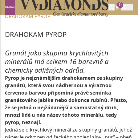
0
Domů
DRAHOKAMY A POLODRAHOKAMY
DRAHOKAM PYROP
DRAHOKAM PYROP
Granát jako skupina krychlovitých
minerálů má celkem 16 barevně a
chemicky odlišných odrůd.
Pyrop je nejznámějším drahokamem ze skupiny
granátů, která svou nádhernou a výraznou
červenou barvou připomíná právě semínka
granátového jablka nebo dokonce rubínů. Přesto,
že se jedná o nejžádanější a samostatný druh,
mnozí lidé u nás název tohoto minerálu, tedy
pyrop, neznají.
Jedná se o krychlový minerál ze skupiny granátů, jehož
název je odvozen od řeckého spojení slov „pur“ – oheň