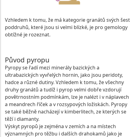
Vzhledem k tomu, že má kategorie granátů svých šest
poddruhů, které jsou si velmi blízké, je pro gemology
obtížné je rozeznat.
Původ pyropu
Pyropy se řadí mezi minerály bazických a
ultrabazických vyvřelých hornin, jako jsou peridoty,
hadce a různé dutiny. Vzhledem k tomu, že všechny
druhy granátů a tudíž i pyrop velmi dobře vzdorují
povětrnostním podmínkám, lze je nalézt i v náplavech
a meandrech říček a v rozsypových ložiskách. Pyropy
se také běžně nacházejí v kimberlitech, ze kterých se
těží i diamanty.
Výskyt pyropů je zejména v zemích a na místech
významných pro těžbu i dalších drahokamů jako je