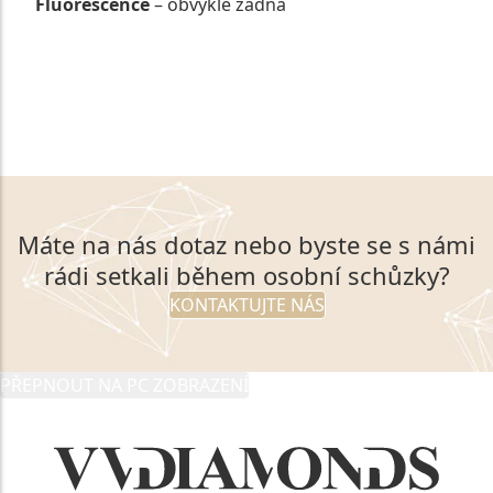
Fluorescence
– obvykle žádná
VSTOUPIT DO NABÍDKY PYROPŮ
Máte na nás dotaz nebo byste se s námi
rádi setkali během osobní schůzky?
KONTAKTUJTE NÁS
PŘEPNOUT NA PC ZOBRAZENÍ