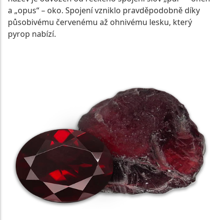
a „opus“ – oko. Spojení vzniklo pravděpodobně díky
působivému červenému až ohnivému lesku, který
pyrop nabízí.
ZOBRAZIT NABÍDKU PŘÍRODNÍCH PYROPŮ