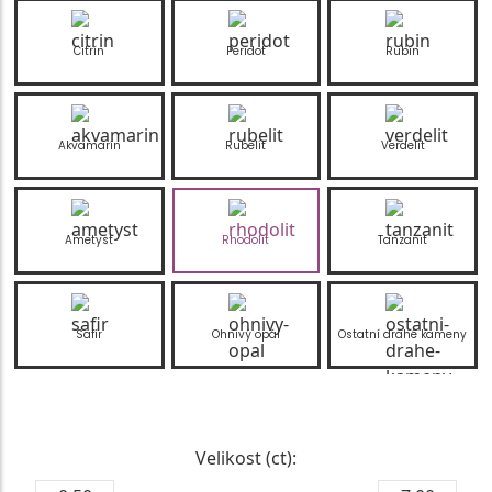
Citrín
Peridot
Rubín
Akvamarín
Rubelit
Verdelit
Ametyst
Rhodolit
Tanzanit
Safír
Ohnivý opál
Ostatní drahé kameny
Velikost (ct):