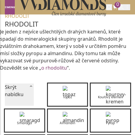
0
Domů
DRAHOKAMY A POLODRAHOKAMY
RHODOLIT
RHODOLIT
Je jeden z nejvíce ušlechtilých drahých kamenů, které
spadají do mineralogické skupiny granátů. Rhodolit je
zvláštním drahokamem, který v sobě v určitém poměru
mísí složky pyropu a almandinu. Díky tomu tak může
vykazovat své purpurově-růžové až červené odstíny.
Dozvědět se více „
o rhodolitu
“.
Skrýt
nabídku
Topaz
Kouřový křemen
Smaragd
Almandin
Pyrop