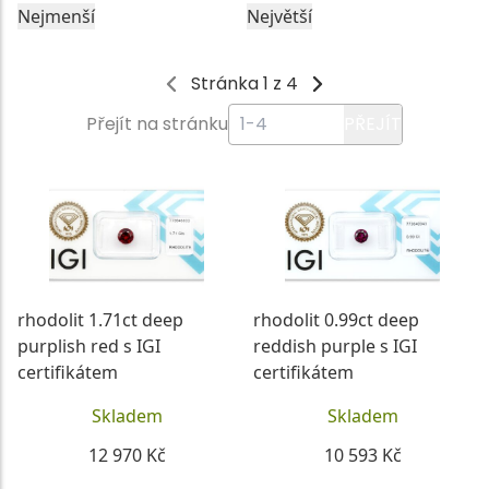
Nejmenší
Největší
Stránka 1 z 4
Přejít na stránku
PŘEJÍT
rhodolit 1.71ct deep
rhodolit 0.99ct deep
purplish red s IGI
reddish purple s IGI
certifikátem
certifikátem
Skladem
Skladem
12 970 Kč
10 593 Kč