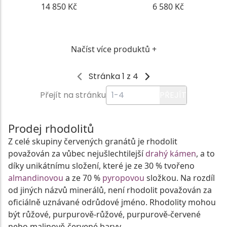
14 850 Kč
6 580 Kč
DETAIL
DETAIL
Načíst více produktů +
Stránka 1 z 4
Přejít na stránku
PŘEJÍT
Prodej rhodolitů
Z celé skupiny červených granátů je rhodolit
považován za vůbec nejušlechtilejší
drahý kámen
, a to
díky unikátnímu složení, které je ze 30 % tvořeno
almandinovou
a ze 70 %
pyropovou
složkou. Na rozdíl
od jiných názvů minerálů, není rhodolit považován za
oficiálně uznávané odrůdové jméno. Rhodolity mohou
být růžové, purpurově-růžové, purpurově-červené
nebo malinově-červené barvy.