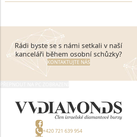
Rádi byste se s námi setkali v naší
kanceláři během osobní schůzky?
KONTAKTUJTE NÁS
PŘEPNOUT NA PC ZOBRAZENÍ
+420 721 639 954