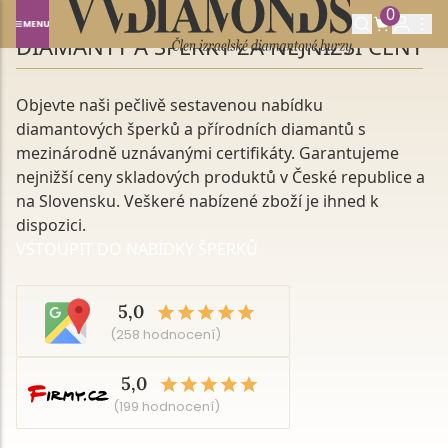
0
DIAMANTY A ŠPERKY ZA NEJNIŽŠÍ CENY
Objevte naši pečlivě sestavenou nabídku
diamantových šperků a přírodních diamantů s
mezinárodně uznávanými certifikáty. Garantujeme
nejnižší ceny skladových produktů v České republice a
na Slovensku. Veškeré nabízené zboží je ihned k
dispozici.
VSTOUPIT DO NABÍDKY ŠPERKŮ
5,0
(258 hodnocení)
5,0
(199 hodnocení)