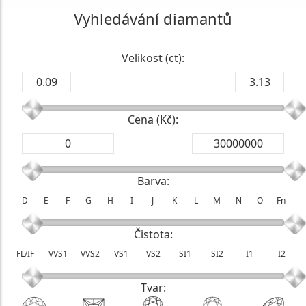
Vyhledávání diamantů
Velikost (ct):
Cena (Kč):
Barva:
D
E
F
G
H
I
J
K
L
M
N
O
Fn
Čistota:
FL/IF
VVS1
VVS2
VS1
VS2
SI1
SI2
I1
I2
Tvar: