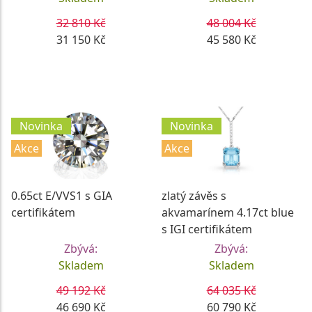
32 810 Kč
48 004 Kč
31 150 Kč
45 580 Kč
DETAIL
DETAIL
Novinka
Novinka
Akce
Akce
0.65ct E/VVS1 s GIA
zlatý závěs s
certifikátem
akvamarínem 4.17ct blue
s IGI certifikátem
Zbývá:
Zbývá:
Skladem
Skladem
49 192 Kč
64 035 Kč
46 690 Kč
60 790 Kč