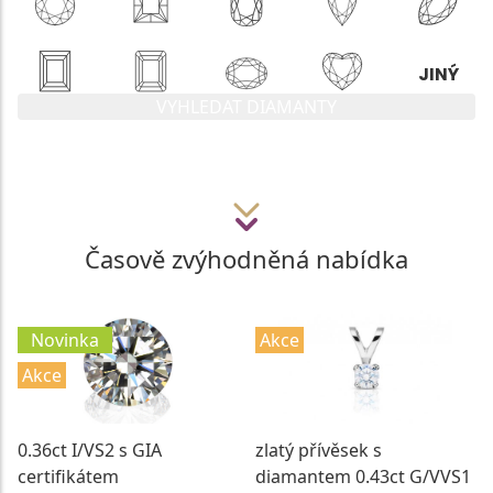
VYHLEDAT DIAMANTY
Časově zvýhodněná nabídka
Novinka
Akce
Akce
0.36ct I/VS2 s GIA
zlatý přívěsek s
certifikátem
diamantem 0.43ct G/VVS1