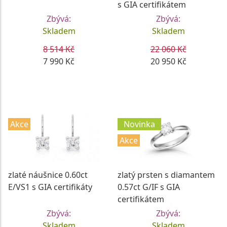
s GIA certifikátem
Zbývá:
Zbývá:
Skladem
Skladem
8 514 Kč
22 060 Kč
7 990 Kč
20 950 Kč
DETAIL
DETAIL
Akce
Novinka
Akce
zlaté náušnice 0.60ct
zlatý prsten s diamantem
E/VS1 s GIA certifikáty
0.57ct G/IF s GIA
certifikátem
Zbývá:
Zbývá:
Skladem
Skladem