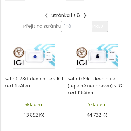
Stránka 1 z 8
Přejít na stránku
PŘEJÍT
safír 0.78ct deep blue s IGI
safír 0.89ct deep blue
certifikátem
(tepelně neupraven) s IGI
certifikátem
Skladem
Skladem
13 852 Kč
44 732 Kč
DETAIL
DETAIL