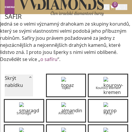
0
Domů
DRAHOKAMY A POLODRAHOKAMY
SAFÍR
SAFÍR
Jedná se o velmi významný drahokam ze skupiny korundů,
který se svými vlastnostmi velmi podobá jeho příbuzným
rubínům. Safíry jsou právem požadované za jedny z
nejvzácnějších a nejcennějších drahých kamenů, které
lidstvo zná. I proto jsou šperky s nimi velmi oblíbené.
Dozvědět se více „
o safíru
“.
Skrýt
nabídku
Topaz
Kouřový křemen
Smaragd
Almandin
Pyrop