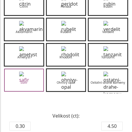
Citrín
Peridot
Rubín
Akvamarín
Rubelit
Verdelit
Ametyst
Rhodolit
Tanzanit
Safír
Ohnivý opál
Ostatní drahé kameny
Velikost (ct):