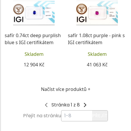
safír 0.74ct deep purplish
safír 1.08ct purple - pink s
blue s IGI certifikátem
IGI certifikátem
Skladem
Skladem
12 904 Kč
41 063 Kč
DETAIL
DETAIL
Načíst více produktů +
Stránka 1 z 8
Přejít na stránku
PŘEJÍT