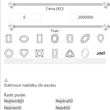
Cena (Kč):
Tvar:
VYHLEDAT DRAHOKAMY
Stáhnout nabídku do excelu
Řadit podle:
Nejlevnější
Nejdražší
Nejmenší
Největší