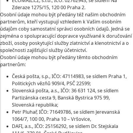
ECOMAIL.CZ, s.r.o., IČO: 02762943, se sídlem Na
Zderaze 1275/15, 120 00 Praha 2.
Osobní údaje mohou být předány též našim obchodním
partnerům, kteří vystupují vzhledem k Vašim osobním
údajům coby samostatní správci osobních údajů. Jedná se
zejména o spolupracující dopravce využívané k doručování
zboží, osoby poskytující služby zlatnictví a klenotnictví a o
společnosti zajišťující služby účetnictví.
Osobní údaje mohou být předány těmto obchodním
partnerům:
Česká pošta, s.p., IČO: 47114983, se sídlem Praha 1,
Politických vězňů 909/4, PSČ 22599;
Slovenská pošta, a.s., IČO: 36 631 124, se sídlem
Partizánska cesta 9, Banská Bystrica 975 99,
Slovenská republika;
Petr Pluhař, IČO: 71649786, se sídlem Jerevanská
1064/7, 100 00, Praha 10 – Vršovice,
DAFI, a.s., IČO: 25156292, se sídlem Dr. Stejskala