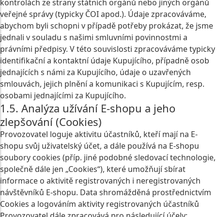
kontrolách ze strany státních orgánů nebo jiných orgánů
veřejné správy (typicky ČOI apod.). Údaje zpracováváme,
abychom byli schopni v případě potřeby prokázat, že jsme
jednali v souladu s našimi smluvními povinnostmi a
právními předpisy. V této souvislosti zpracováváme typicky
identifikační a kontaktní údaje Kupujícího, případně osob
jednajících s námi za Kupujícího, údaje o uzavřených
smlouvách, jejich plnění a komunikaci s Kupujícím, resp.
osobami jednajícími za Kupujícího.
1.5. Analýza užívání E-shopu a jeho
zlepšování (Cookies)
Provozovatel loguje aktivitu účastníků, kteří mají na E-
shopu svůj uživatelský účet, a dále používá na E‑shopu
soubory cookies (příp. jiné podobné sledovací technologie,
společně dále jen „Cookies“), které umožňují sbírat
informace o aktivitě registrovaných i neregistrovaných
návštěvníků E-shopu. Data shromážděná prostřednictvím
Cookies a logováním aktivity registrovaných účastníků
Provozovatel dále zpracovává pro následující účely: