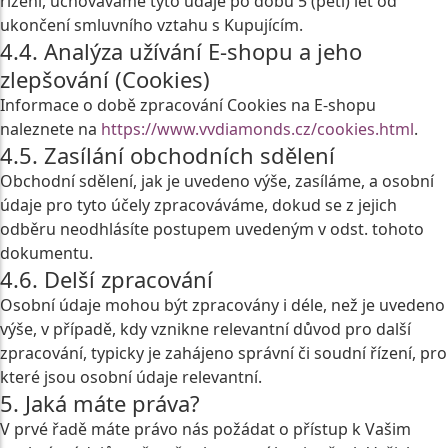
řízení, uchováváme tyto údaje po dobu 5 (pěti) let od
ukončení smluvního vztahu s Kupujícím.
4.4. Analýza užívání E-shopu a jeho
zlepšování (Cookies)
Informace o době zpracování Cookies na E-shopu
naleznete na
https://www.vvdiamonds.cz/cookies.html
.
4.5. Zasílání obchodních sdělení
Obchodní sdělení, jak je uvedeno výše, zasíláme, a osobní
údaje pro tyto účely zpracováváme, dokud se z jejich
odběru neodhlásíte postupem uvedeným v odst. tohoto
dokumentu.
4.6. Delší zpracování
Osobní údaje mohou být zpracovány i déle, než je uvedeno
výše, v případě, kdy vznikne relevantní důvod pro další
zpracování, typicky je zahájeno správní či soudní řízení, pro
které jsou osobní údaje relevantní.
5. Jaká máte práva?
V prvé řadě máte právo nás požádat o přístup k Vašim