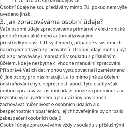
111/6, 370 01, České Budějovice.
Osobní údaje nejsou předávány mimo EU, pokud není výše
uvedeno jinak.
3. Jak zpracováváme osobní údaje?
Vaše osobní údaje zpracováváme primárně v elektronické
podobě manuálně nebo automatizovanými
prostředky v našich IT systémech, případně v systémech
našich jednotlivých zpracovatelů. Osobní údaje mohou být
dále zpracovávány i manuálně v souladu s příslušným
účelem, kde je nezbytné či vhodné manuální zpracování.
Při správě Vašich dat mohou vystupovat naši zaměstnanci
či jiné osoby pro nás pracující, a to mimo jiné za účelem
odstraňování chyb, nepřesností apod. Tyto osoby však
mohou zpracovávat osobní údaje pouze za podmínek a v
rozsahu výše uvedeném a jsou vázány povinností
zachovávat mlčenlivost o osobních údajích a o
bezpečnostních opatřeních, jejichž zveřejnění by ohrozilo
zabezpečení osobních údajů.
Osobní údaje zpracováváme vždy v souladu s příslušnými