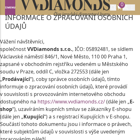
0
Domů
GDPR
INFORMACE O ZPRACOVÁNÍ OSOBNÍCH
ÚDAJŮ
Vážení návštěvníci,
společnost
VVDiamonds s.r.o.
, IČO: 05892481, se sídlem
Václavské náměstí 846/1, Nové Město, 110 00 Praha 1,
zapsané v obchodním rejstříku vedeném u Městského
soudu v Praze, oddíl C, vložka 272553 (dále jen
„
Prodávající
“), coby správce osobních údajů, tímto
informuje o zpracování osobních údajů, které provádí
v souvislosti s provozováním internetového obchodu
dostupného na
https://www.vvdiamonds.cz/
(dále jen „
E-
shop
“), uzavíráním kupních smluv se zákazníky E-shopu
(dále jen „
Kupující
“) a s registrací Kupujících v E-shopu.
Součástí tohoto dokumentu jsou i informace o právech,
které subjektům údajů v souvislosti s výše uvedeným
zpracováním náleží.