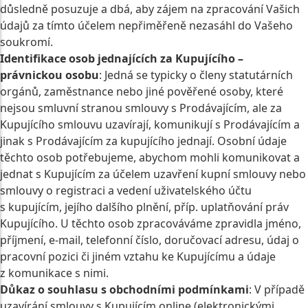
důsledně posuzuje a dbá, aby zájem na zpracování Vašich
údajů za tímto účelem nepřiměřeně nezasáhl do Vašeho
soukromí.
Identifikace osob jednajících za Kupujícího –
právnickou osobu
: Jedná se typicky o členy statutárních
orgánů, zaměstnance nebo jiné pověřené osoby, které
nejsou smluvní stranou smlouvy s Prodávajícím, ale za
Kupujícího smlouvu uzavírají, komunikují s Prodávajícím a
jinak s Prodávajícím za kupujícího jednají. Osobní údaje
těchto osob potřebujeme, abychom mohli komunikovat a
jednat s Kupujícím za účelem uzavření kupní smlouvy nebo
smlouvy o registraci a vedení uživatelského účtu
s kupujícím, jejího dalšího plnění, příp. uplatňování práv
Kupujícího. U těchto osob zpracováváme zpravidla jméno,
příjmení, e-mail, telefonní číslo, doručovací adresu, údaj o
pracovní pozici či jiném vztahu ke Kupujícímu a údaje
z komunikace s nimi.
Důkaz o souhlasu s obchodními podmínkami
: V případě
uzavírání smlouvy s Kupujícím online (elektronickými