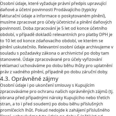
Osobní údaje, které vyžaduje právní předpis upravující
daňové a účetní povinnosti Prodávajícího (typicky
fakturační údaje a informace o poskytovaném plnění),
musíme zpracovat pro účely účetnictví a plnění daňových
povinností. Doba zpracování je 5 let od konce účetního
období, v případě dokladů relevantních pro platby DPH je
to 10 let od konce zdaňovacího období, ve kterém se
plnění uskutečnilo. Relevantní osobní údaje archivujeme v
souladu s požadavky zákona o archivnictví po doby tam
stanovené. Údaje zpracovávané pro účely vyřizování
reklamací uchováváme po dobu běhu lhůty pro uplatnění
práv z vadného plnění, případně po dobu záruční doby.
4.3. Oprávněné zájmy
Osobní údaje i po ukončení smlouvy s Kupujícím
zpracováváme pro ochranu našich oprávněných zájmů (tj.
obrana před případnými nároky Kupujícího nebo třetích
stran, a to i před soudem) po dobu běhu příslušných
promlčecích lhůt. Pokud nedojde k zahájení příslušného