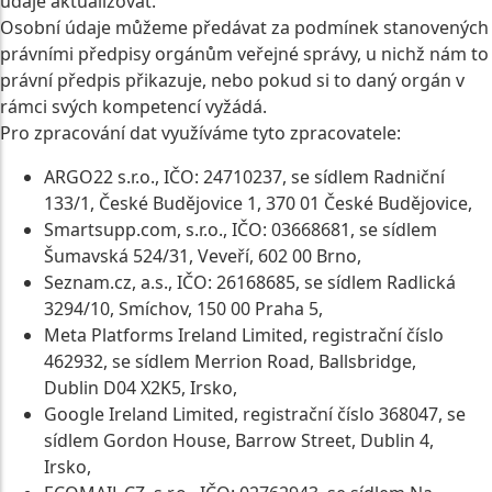
údaje aktualizovat.
Osobní údaje můžeme předávat za podmínek stanovených
právními předpisy orgánům veřejné správy, u nichž nám to
právní předpis přikazuje, nebo pokud si to daný orgán v
rámci svých kompetencí vyžádá.
Pro zpracování dat využíváme tyto zpracovatele:
ARGO22 s.r.o., IČO: 24710237, se sídlem Radniční
133/1, České Budějovice 1, 370 01 České Budějovice,
Smartsupp.com, s.r.o., IČO: 03668681, se sídlem
Šumavská 524/31, Veveří, 602 00 Brno,
Seznam.cz, a.s., IČO: 26168685, se sídlem Radlická
3294/10, Smíchov, 150 00 Praha 5,
Meta Platforms Ireland Limited, registrační číslo
462932, se sídlem Merrion Road, Ballsbridge,
Dublin D04 X2K5, Irsko,
Google Ireland Limited, registrační číslo 368047, se
sídlem Gordon House, Barrow Street, Dublin 4,
Irsko,