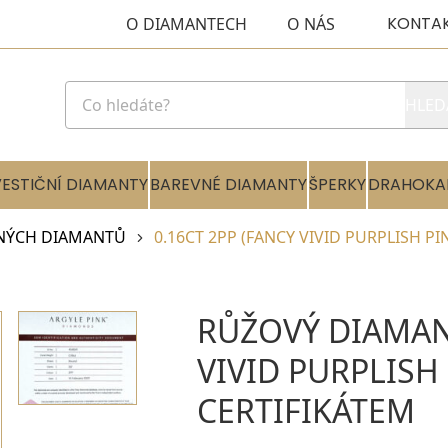
KONTA
O DIAMANTECH
O NÁS
HLED
VESTIČNÍ DIAMANTY
BAREVNÉ DIAMANTY
ŠPERKY
DRAHOKA
NÝCH DIAMANTŮ
0.16CT 2PP (FANCY VIVID PURPLISH PI
RŮŽOVÝ DIAMANT
VIVID PURPLISH 
CERTIFIKÁTEM