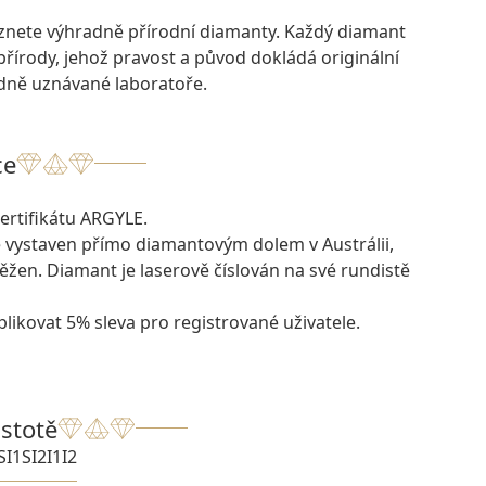
eznete výhradně přírodní diamanty. Každý diamant
přírody, jehož pravost a původ dokládá originální
odně uznávané laboratoře.
ce
ertifikátu ARGYLE.
e vystaven přímo diamantovým dolem v Austrálii,
ěžen. Diamant je laserově číslován na své rundistě
likovat 5% sleva pro registrované uživatele.
istotě
SI1
SI2
I1
I2