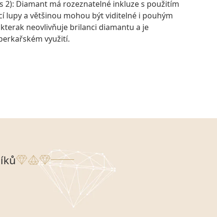
s 2): Diamant má rozeznatelné inkluze s použitím
í lupy a většinou mohou být viditelné i pouhým
ikterak neovlivňuje brilanci diamantu a je
šperkařském využití.
íků