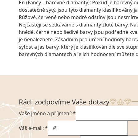
Fn
(Fancy – barevné diamanty): Pokud je barevný o
dostatečně sytý, jsou tyto diamanty klasifikovány j
Růžové, červené nebo modré odstíny jsou nesmírn
Nejčastěji se setkáváme s diamanty žluté barvy. N
hnědé, černé nebo šedivé barvy jsou podřadné kvali
je nenaleznete. Zásadním pro určení hodnoty bare
sytost a jas barvy, který je klasifikován dle své stup
barevných diamantech a jejich hodnocení můžete 
Rádi zodpovíme Vaše dotazy
Vaše jméno a příjmení: *
Váš e-mail: *