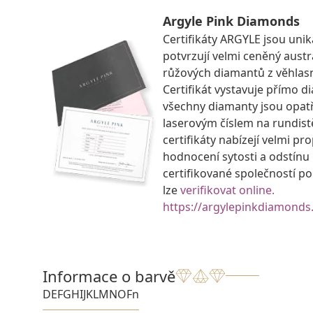
Argyle Pink Diamonds
Certifikáty ARGYLE jsou uniká
potvrzují velmi ceněný aust
růžových diamantů z věhlas
Certifikát vystavuje přímo d
všechny diamanty jsou opat
laserovým číslem na rundist
certifikáty nabízejí velmi p
hodnocení sytosti a odstínu
certifikované společností p
lze
verifikovat online.
https://argylepinkdiamonds
Informace o barvě
D
E
F
G
H
I
J
K
L
M
N
O
Fn