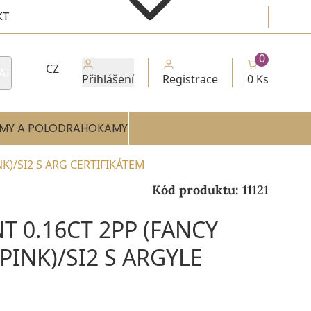
KT
0
CZ
AT
Přihlášení
Registrace
0 Ks
MY A POLODRAHOKAMY
NK)/SI2 S ARG CERTIFIKÁTEM
Kód produktu:
11121
 0.16CT 2PP (FANCY
PINK)/SI2 S ARGYLE