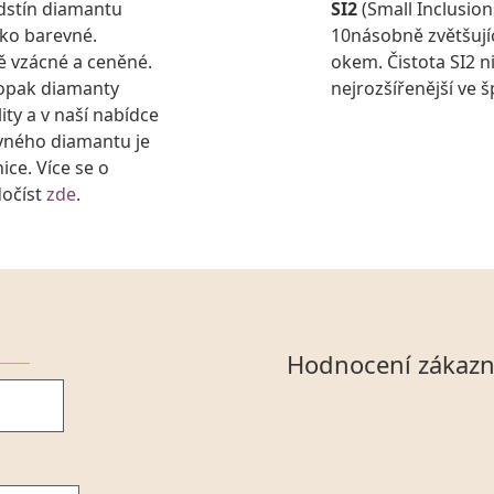
dstín diamantu
SI2
(Small Inclusion
ako barevné.
10násobně zvětšujíc
ě vzácné a ceněné.
okem. Čistota SI2 n
aopak diamanty
nejrozšířenější ve 
ty a v naší nabídce
vného diamantu je
nice. Více se o
dočíst
zde
.
Hodnocení zákazn