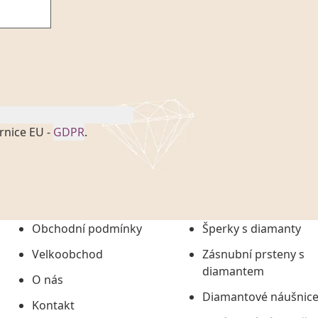
rnice EU -
GDPR
.
onem č. 101/2000 Sb. v
 a uchováním veškerých
vím společnosti
tuji společnosti
ních údajů či jako jeho
Obchodní podmínky
Šperky s diamanty
tí informací, nejdéle
Velkoobchod
Zásnubní prsteny s
diamantem
O nás
Diamantové náušnic
Kontakt