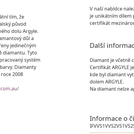
V naší nabídce nal
je unikátním dílem 
tní tím, že
certifikát mezinár
ralský původ
ného dolu Argyle.
iamantový důl a
Další informa
řeny jedinečným
ě diamantu. Tyto
ropracovaný systém
Diamant je včetně c
 barvy. Diamanty
Certifikát ARGYLE j
o roce 2008
kde byl diamant vyt
dolem ARGYLE.
.com.au/
Na diamant nelze ap
Informace o č
IF
VVS1
VVS2
VS1
VS2