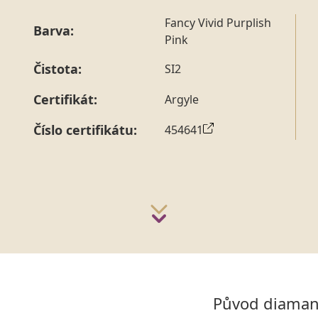
Fancy Vivid Purplish
Barva:
Pink
Čistota:
SI2
Certifikát:
Argyle
Číslo certifikátu:
454641
Původ diaman