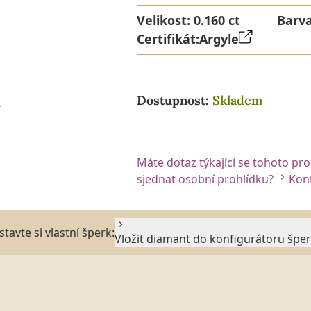
Velikost:
0.160 ct
Barv
Certifikát:
Argyle
Dostupnost:
Skladem
Máte dotaz týkající se tohoto pr
sjednat osobní prohlídku?
Kont
stavte si vlastní šperk:
Vložit diamant do konfigurátoru špe