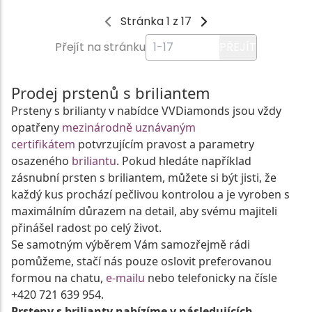
Stránka 1 z 17
Přejít na stránku
PŘEJÍT
Prodej prstenů s briliantem
Prsteny s brilianty v nabídce VVDiamonds jsou vždy
opatřeny
mezinárodně uznávaným
certifikátem
potvrzujícím pravost a parametry
osazeného
briliantu
. Pokud hledáte například
zásnubní prsten s briliantem, můžete si být jisti, že
každý kus prochází pečlivou kontrolou a je vyroben s
maximálním důrazem na detail, aby svému majiteli
přinášel radost po celý život.
Se samotným výběrem Vám samozřejmě rádi
pomůžeme, stačí nás pouze oslovit preferovanou
formou na chatu,
e-mailu
nebo telefonicky na čísle
+420 721 639 954.
Prsteny s brilianty nabízíme v následujících