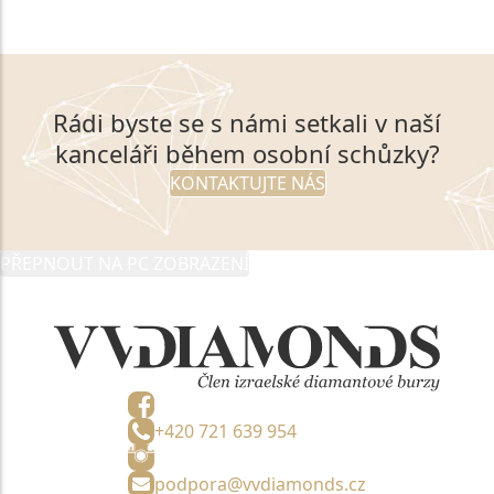
Rádi byste se s námi setkali v naší
kanceláři během osobní schůzky?
KONTAKTUJTE NÁS
PŘEPNOUT NA PC ZOBRAZENÍ
+420 721 639 954
podpora@vvdiamonds.cz