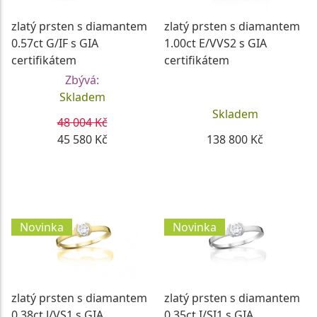
Díky široké nabídce si u nás vyberete prsten, který
zlatý prsten s diamantem
zlatý prsten s diamantem
bude perfektně odpovídat Vašim představám i
0.57ct G/IF s GIA
1.00ct E/VVS2 s GIA
rozpočtu. Ať už Vás zaujme klasický prsten s briliantem
certifikátem
certifikátem
nebo dáte přednost originálnímu designu, první krok k
Vašemu vysněnému šperku můžete udělat i
Zbývá:
prostřednictvím našeho
Skladem
Konfigurátoru šperků
.
Pokud si nejste jisti jak briliantový zásnubní prsten
Skladem
48 004 Kč
vybrat, můžete využít našeho průvodce:
Jak vybrat
45 580 Kč
138 800 Kč
zásnubní prsten
DETAIL
DETAIL
Novinka
Novinka
zlatý prsten s diamantem
zlatý prsten s diamantem
0.38ct J/VS1 s GIA
0.35ct I/SI1 s GIA