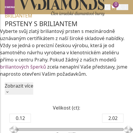
0
Domů
DIAMANTOVÉ ŠPERKY
PRSTENY S
BRILIANTEM
PRSTENY S BRILIANTEM
Vyberte svůj zlatý briliantový prsten s mezinárodně
uznávaným certifikátem z naší široké skladové nabídky.
Vždy se jedná o precizní českou výrobu, která je od
samotného návrhu vyrobena v klenotnickém ateliéru
přímo v centru Prahy. Pokud žádný z našich modelů
briliantových šperků
zcela nenaplní Vaše představy, jsme
naprosto otevřeni Vašim požadavkům.
Luxusní briliantové prsteny
Zobrazit více
z české dílny, vždy s certifikací
pravosti, se hodí k zásnubám, narozeninám, výročí i jako
dárek k jiným mimořádným okamžikům.
Naše kolekce briliantových prstenů Vám poskytne
Velikost (ct):
nejen nadčasový luxus, ale také jistotu nákupu
broušených
briliantů
přírodního původu dané kvality
verifikované největšími světovými autoritami v oblasti