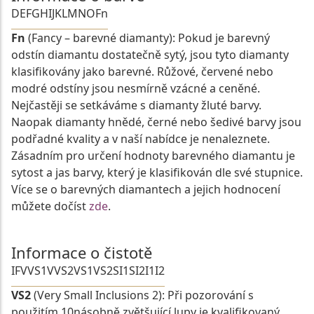
D
E
F
G
H
I
J
K
L
M
N
O
Fn
Fn
(Fancy – barevné diamanty): Pokud je barevný
odstín diamantu dostatečně sytý, jsou tyto diamanty
klasifikovány jako barevné. Růžové, červené nebo
modré odstíny jsou nesmírně vzácné a ceněné.
Nejčastěji se setkáváme s diamanty žluté barvy.
Naopak diamanty hnědé, černé nebo šedivé barvy jsou
podřadné kvality a v naší nabídce je nenaleznete.
Zásadním pro určení hodnoty barevného diamantu je
sytost a jas barvy, který je klasifikován dle své stupnice.
Více se o barevných diamantech a jejich hodnocení
můžete dočíst
zde
.
Informace o čistotě
IF
VVS1
VVS2
VS1
VS2
SI1
SI2
I1
I2
VS2
(Very Small Inclusions 2): Při pozorování s
použitím 10násobně zvětšující lupy je kvalifikovaný