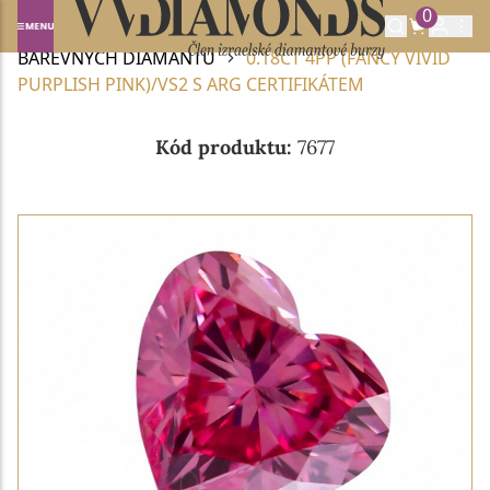
0
Domů
BAREVNÉ DIAMANTY
NABÍDKA
BAREVNÝCH DIAMANTŮ
0.18CT 4PP (FANCY VIVID
PURPLISH PINK)/VS2 S ARG CERTIFIKÁTEM
Kód produktu:
7677