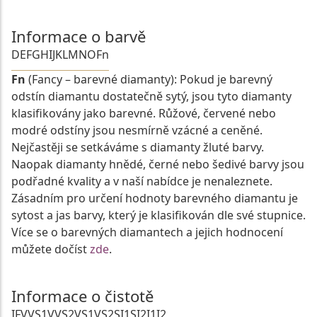
Informace o barvě
D
E
F
G
H
I
J
K
L
M
N
O
Fn
Fn
(Fancy – barevné diamanty): Pokud je barevný
odstín diamantu dostatečně sytý, jsou tyto diamanty
klasifikovány jako barevné. Růžové, červené nebo
modré odstíny jsou nesmírně vzácné a ceněné.
Nejčastěji se setkáváme s diamanty žluté barvy.
Naopak diamanty hnědé, černé nebo šedivé barvy jsou
podřadné kvality a v naší nabídce je nenaleznete.
Zásadním pro určení hodnoty barevného diamantu je
sytost a jas barvy, který je klasifikován dle své stupnice.
Více se o barevných diamantech a jejich hodnocení
můžete dočíst
zde
.
Informace o čistotě
IF
VVS1
VVS2
VS1
VS2
SI1
SI2
I1
I2