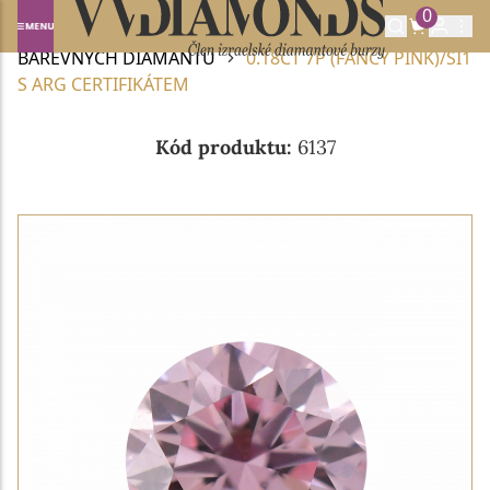
0
Domů
BAREVNÉ DIAMANTY
NABÍDKA
BAREVNÝCH DIAMANTŮ
0.18CT 7P (FANCY PINK)/SI1
S ARG CERTIFIKÁTEM
Kód produktu:
6137