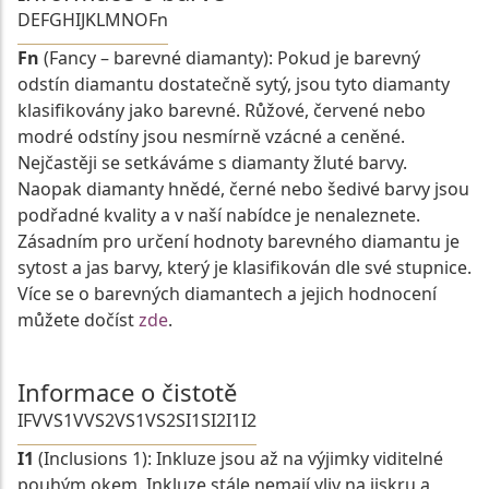
D
E
F
G
H
I
J
K
L
M
N
O
Fn
Fn
(Fancy – barevné diamanty): Pokud je barevný
odstín diamantu dostatečně sytý, jsou tyto diamanty
klasifikovány jako barevné. Růžové, červené nebo
modré odstíny jsou nesmírně vzácné a ceněné.
Nejčastěji se setkáváme s diamanty žluté barvy.
Naopak diamanty hnědé, černé nebo šedivé barvy jsou
podřadné kvality a v naší nabídce je nenaleznete.
Zásadním pro určení hodnoty barevného diamantu je
sytost a jas barvy, který je klasifikován dle své stupnice.
Více se o barevných diamantech a jejich hodnocení
můžete dočíst
zde
.
Informace o čistotě
IF
VVS1
VVS2
VS1
VS2
SI1
SI2
I1
I2
I1
(Inclusions 1): Inkluze jsou až na výjimky viditelné
pouhým okem. Inkluze stále nemají vliv na jiskru a