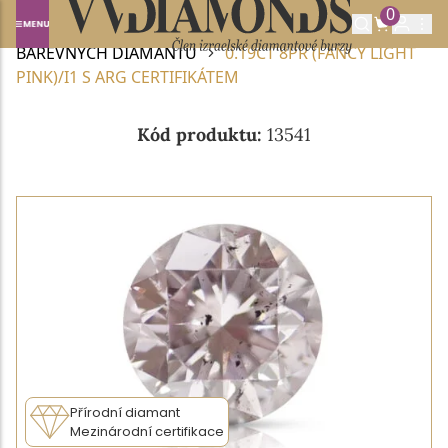
0
Domů
BAREVNÉ DIAMANTY
NABÍDKA
BAREVNÝCH DIAMANTŮ
0.19CT 8PR (FANCY LIGHT
PINK)/I1 S ARG CERTIFIKÁTEM
Kód produktu:
13541
Přírodní diamant
Mezinárodní certifikace