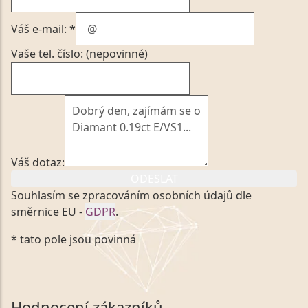
Váš e-mail: *
Vaše tel. číslo: (nepovinné)
Váš dotaz:
ODESLAT
Souhlasím se zpracováním osobních údajů dle
směrnice EU -
GDPR
.
Kliknutím na výše uvedený odkaz, v souladu se
* tato pole jsou povinná
zákonem č. 101/2000 Sb. v platném znění výslovně
souhlasím se zpracováním a uchováním veškerých
mých osobních údajů, které poskytuji prostřednictvím
společnosti VVDiamonds s.r.o., IČO: 05892481. Tyto
Hodnocení zákazníků