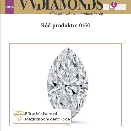
0
Domů
NABÍDKA DIAMANTŮ
0.19CT E/VS1
Kód produktu:
0160
Přírodní diamant
Mezinárodní certifikace