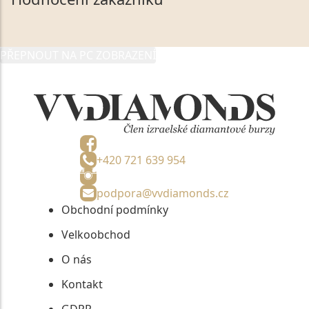
údaje poskytuji společnosti VVDiamonds s.r.o., IČO:
05892481, jako správci osobních údajů či jako jeho
zmocněnému zástupci, výhradně za účelem poskytnutí
PŘEPNOUT NA PC ZOBRAZENÍ
informací, nejdéle na tři roky od jejich zaslání.
+420 721 639 954
podpora@vvdiamonds.cz
Obchodní podmínky
Velkoobchod
O nás
Kontakt