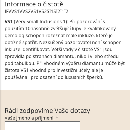
Informace o čistotě
IF
VVS1
VVS2
VS1
VS2
SI1
SI2
I1
I2
VS1
(Very Small Inclusions 1): Při pozorování s
použitím 10násobně zvětšující lupy je kvalifikovaný
gemolog schopen rozeznat malé inkluze, které je
obtížné spatřit. Nezkušený pozorovatel není schopen
inkluze identifikovat. Větší vady v čistotě VS1 jsou
zpravidla po stranách diamantu, nikoli v jeho středu
pod tabulkou. Při vhodném výběru diamantu může být
čistota VS1 vhodná pro investiční účely, ale je
používána i pro osazení do luxusních šperků.
Rádi zodpovíme Vaše dotazy
Vaše jméno a příjmení: *