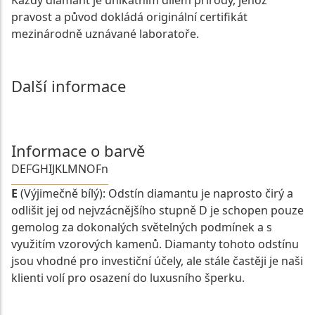
pravost a původ dokládá originální certifikát
mezinárodně uznávané laboratoře.
Další informace
Informace o barvě
D
E
F
G
H
I
J
K
L
M
N
O
Fn
E
(Výjimečně bílý): Odstín diamantu je naprosto čirý a
odlišit jej od nejvzácnějšího stupně D je schopen pouze
gemolog za dokonalých světelných podmínek a s
využitím vzorových kamenů. Diamanty tohoto odstínu
jsou vhodné pro investiční účely, ale stále častěji je naši
klienti volí pro osazení do luxusního šperku.