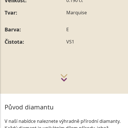
Velikost:
0.190 ct
Tvar:
Marquise
Barva:
E
Čistota:
VS1
Původ diamantu
V naší nabídce naleznete výhradně přírodní diamanty.
Každý diamant je unikátním dílem přírody, jehož