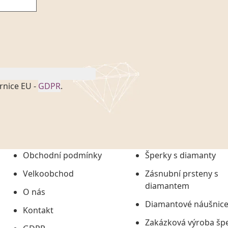
rnice EU -
GDPR
.
onem č. 101/2000 Sb. v
 a uchováním veškerých
vím společnosti
tuji společnosti
ních údajů či jako jeho
Obchodní podmínky
Šperky s diamanty
tí informací, nejdéle
Velkoobchod
Zásnubní prsteny s
diamantem
O nás
Diamantové náušnic
Kontakt
Zakázková výroba šp