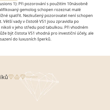
lusions 1): Při pozorování s použitím 10násobně
kvalifikovaný gemolog schopen rozeznat malé
btížné spatřit. Nezkušený pozorovatel není schopen
t. Větší vady v čistotě VS1 jsou zpravidla po
 nikoli v jeho středu pod tabulkou. Při vhodném
e být čistota VS1 vhodná pro investiční účely, ale
osazení do luxusních šperků.
íků