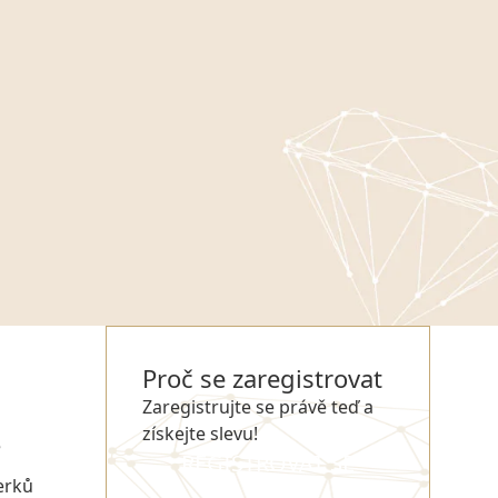
Proč se zaregistrovat
Zaregistrujte se právě teď a
získejte slevu!
e
REGISTROVAT SE
erků