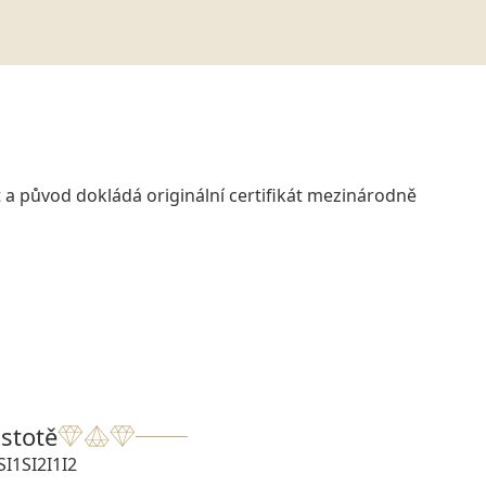
 a původ dokládá originální certifikát mezinárodně
istotě
SI1
SI2
I1
I2