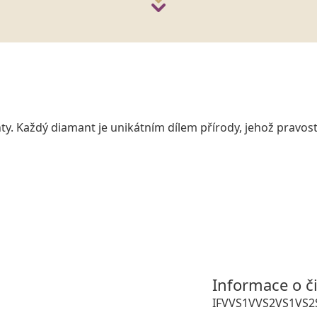
y. Každý diamant je unikátním dílem přírody, jehož pravost
Informace o č
IF
VVS1
VVS2
VS1
VS2