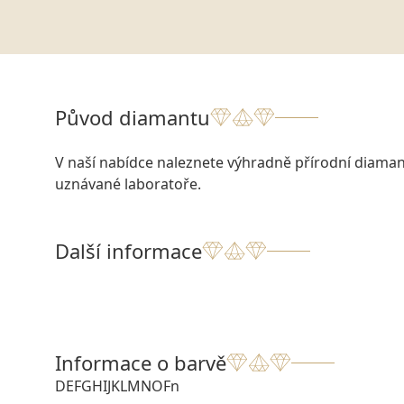
Původ diamantu
V naší nabídce naleznete výhradně přírodní diamant
uznávané laboratoře.
Další informace
Informace o barvě
D
E
F
G
H
I
J
K
L
M
N
O
Fn