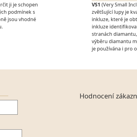
rčit ji je schopen
VS1
(Very Small Inc
ných podmínek s
zvětšující lupy je 
pně jsou vhodné
inkluze, které je o
u.
inkluze identifikova
stranách diamantu,
výběru diamantu můž
je používána i pro 
Hodnocení zákazn