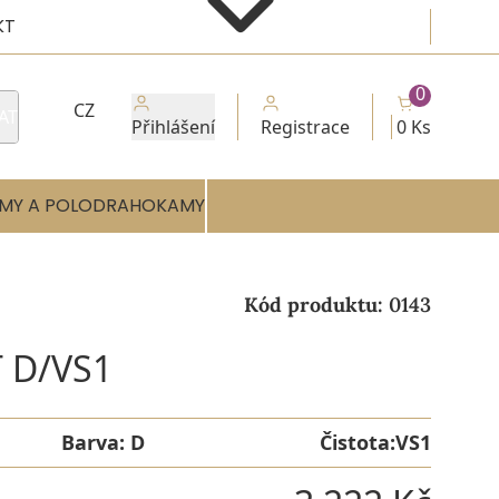
KT
0
CZ
AT
Přihlášení
Registrace
0 Ks
MY A POLODRAHOKAMY
Kód produktu:
0143
 D/VS1
Barva:
D
Čistota:
VS1