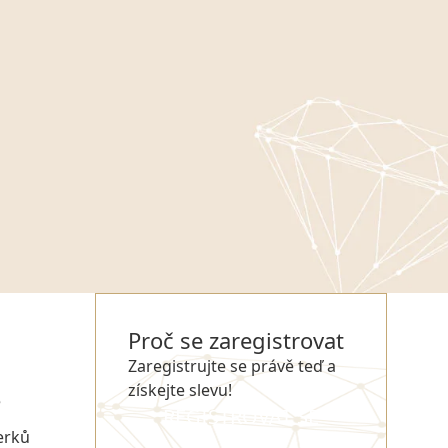
Proč se zaregistrovat
Zaregistrujte se právě teď a
získejte slevu!
e
REGISTROVAT SE
erků