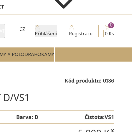
KT
0
CZ
AT
Přihlášení
Registrace
0 Ks
MY A POLODRAHOKAMY
Kód produktu:
0186
 D/VS1
Barva:
D
Čistota:
VS1