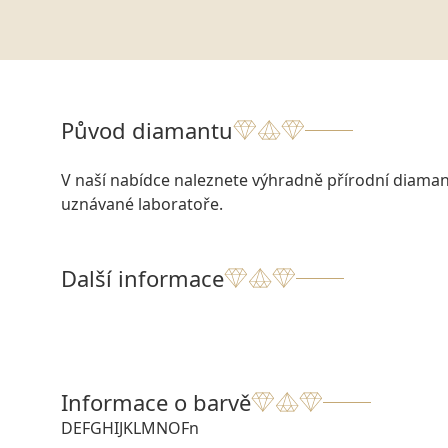
Původ diamantu
V naší nabídce naleznete výhradně přírodní diamant
uznávané laboratoře.
Další informace
Informace o barvě
D
E
F
G
H
I
J
K
L
M
N
O
Fn