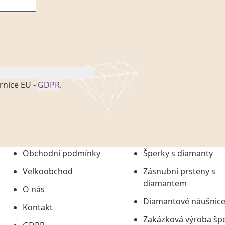
rnice EU -
GDPR
.
onem č. 101/2000 Sb. v
 a uchováním veškerých
vím společnosti
tuji společnosti
ních údajů či jako jeho
Obchodní podmínky
Šperky s diamanty
tí informací, nejdéle
Velkoobchod
Zásnubní prsteny s
diamantem
O nás
Diamantové náušnic
Kontakt
Zakázková výroba šp