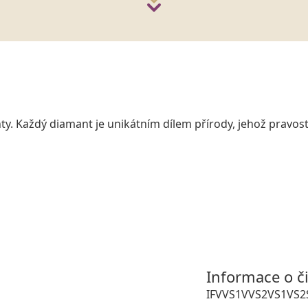
y. Každý diamant je unikátním dílem přírody, jehož pravost
Informace o č
IF
VVS1
VVS2
VS1
VS2