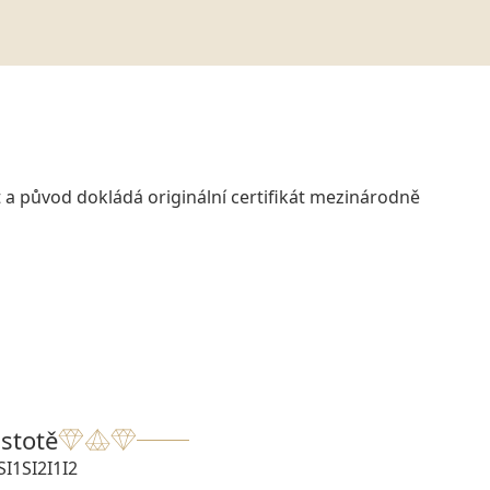
 a původ dokládá originální certifikát mezinárodně
istotě
SI1
SI2
I1
I2