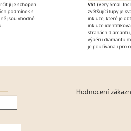
rčit ji je schopen
VS1
(Very Small Inc
ných podmínek s
zvětšující lupy je 
pně jsou vhodné
inkluze, které je o
u.
inkluze identifikova
stranách diamantu,
výběru diamantu můž
je používána i pro 
Hodnocení zákazn