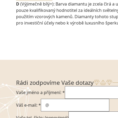
D
(Výjimečně bílý+): Barva diamantu je zcela čirá a u
pouze kvalifikovaný hodnotitel za ideálních světel
použitím vzorových kamenů. Diamanty tohoto stu
pro investiční účely nebo k výrobě luxusního šperk
Rádi zodpovíme Vaše dotazy
Vaše jméno a příjmení: *
Váš e-mail: *
Vaše tel. číslo: (nepovinné)