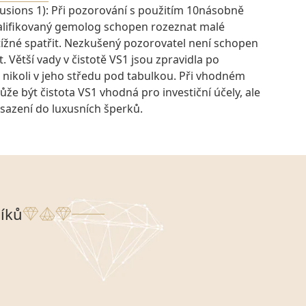
lusions 1): Při pozorování s použitím 10násobně
kvalifikovaný gemolog schopen rozeznat malé
btížné spatřit. Nezkušený pozorovatel není schopen
t. Větší vady v čistotě VS1 jsou zpravidla po
 nikoli v jeho středu pod tabulkou. Při vhodném
e být čistota VS1 vhodná pro investiční účely, ale
osazení do luxusních šperků.
íků