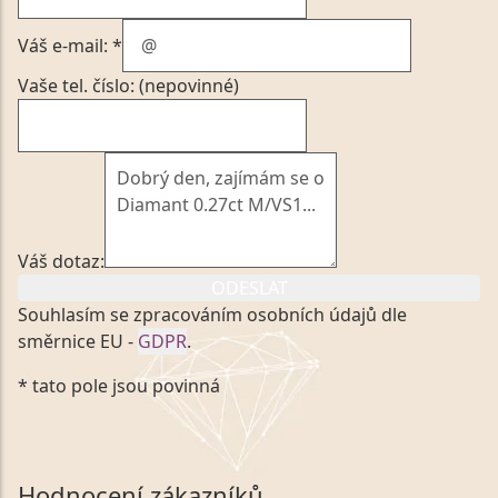
Váš e-mail: *
Vaše tel. číslo: (nepovinné)
Váš dotaz:
ODESLAT
Souhlasím se zpracováním osobních údajů dle
směrnice EU -
GDPR
.
Kliknutím na výše uvedený odkaz, v souladu se
* tato pole jsou povinná
zákonem č. 101/2000 Sb. v platném znění výslovně
souhlasím se zpracováním a uchováním veškerých
mých osobních údajů, které poskytuji prostřednictvím
společnosti VVDiamonds s.r.o., IČO: 05892481. Tyto
Hodnocení zákazníků