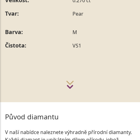
Velikost:
0.270 ct
Tvar:
Pear
Barva:
M
Čistota:
VS1
Původ diamantu
V naší nabídce naleznete výhradně přírodní diamanty.
Každý diamant je unikátním dílem přírody, jehož