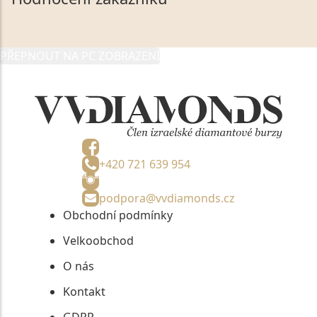
údaje poskytuji společnosti VVDiamonds s.r.o., IČO:
05892481, jako správci osobních údajů či jako jeho
zmocněnému zástupci, výhradně za účelem poskytnutí
PŘEPNOUT NA PC ZOBRAZENÍ
informací, nejdéle na tři roky od jejich zaslání.
+420 721 639 954
podpora@vvdiamonds.cz
Obchodní podmínky
Velkoobchod
O nás
Kontakt
GDPR