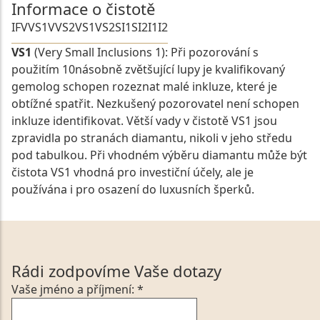
Informace o čistotě
IF
VVS1
VVS2
VS1
VS2
SI1
SI2
I1
I2
VS1
(Very Small Inclusions 1): Při pozorování s
použitím 10násobně zvětšující lupy je kvalifikovaný
gemolog schopen rozeznat malé inkluze, které je
obtížné spatřit. Nezkušený pozorovatel není schopen
inkluze identifikovat. Větší vady v čistotě VS1 jsou
zpravidla po stranách diamantu, nikoli v jeho středu
pod tabulkou. Při vhodném výběru diamantu může být
čistota VS1 vhodná pro investiční účely, ale je
používána i pro osazení do luxusních šperků.
Rádi zodpovíme Vaše dotazy
Vaše jméno a příjmení: *