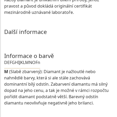
pravost a původ dokládá originální certifikát
mezinárodně uznávané laboratoře.
Další informace
Informace o barvě
D
E
F
G
H
I
J
K
L
M
N
O
Fn
M
(Slabě zbarvený): Diamant je nažloutlé nebo
nahnědlé barvy, která si ale stále zachovává
dominantní bílý odstín. Zabarvení diamantu má silný
dopad na jeho cenu, a tak je možné v rámci rozpočtu
pořídit diamant podstatně větší. Barevný odstín
diamantu neovlivňuje negativně jeho brilanci.