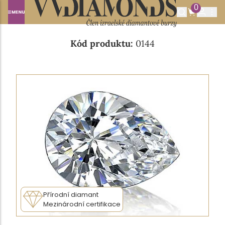
0
Domů
NABÍDKA DIAMANTŮ
0.27CT M/VS1
Kód produktu:
0144
Přírodní diamant
Mezinárodní certifikace