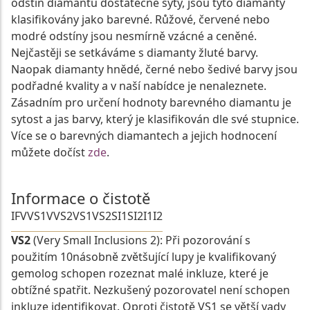
odstín diamantu dostatečně sytý, jsou tyto diamanty
klasifikovány jako barevné. Růžové, červené nebo
modré odstíny jsou nesmírně vzácné a ceněné.
Nejčastěji se setkáváme s diamanty žluté barvy.
Naopak diamanty hnědé, černé nebo šedivé barvy jsou
podřadné kvality a v naší nabídce je nenaleznete.
Zásadním pro určení hodnoty barevného diamantu je
sytost a jas barvy, který je klasifikován dle své stupnice.
Více se o barevných diamantech a jejich hodnocení
můžete dočíst
zde
.
Informace o čistotě
IF
VVS1
VVS2
VS1
VS2
SI1
SI2
I1
I2
VS2
(Very Small Inclusions 2): Při pozorování s
použitím 10násobně zvětšující lupy je kvalifikovaný
gemolog schopen rozeznat malé inkluze, které je
obtížné spatřit. Nezkušený pozorovatel není schopen
inkluze identifikovat. Oproti čistotě VS1 se větší vady