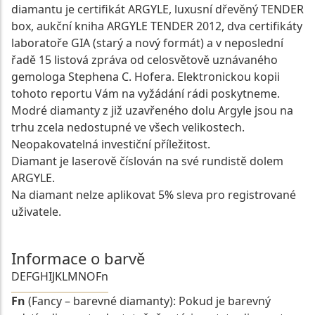
diamantu je certifikát ARGYLE, luxusní dřevěný TENDER
box, aukční kniha ARGYLE TENDER 2012, dva certifikáty
laboratoře GIA (starý a nový formát) a v neposlední
řadě 15 listová zpráva od celosvětově uznávaného
gemologa Stephena C. Hofera. Elektronickou kopii
tohoto reportu Vám na vyžádání rádi poskytneme.
Modré diamanty z již uzavřeného dolu Argyle jsou na
trhu zcela nedostupné ve všech velikostech.
Neopakovatelná investiční příležitost.
Diamant je laserově číslován na své rundistě dolem
ARGYLE.
Na diamant nelze aplikovat 5% sleva pro registrované
uživatele.
Informace o barvě
D
E
F
G
H
I
J
K
L
M
N
O
Fn
Fn
(Fancy – barevné diamanty): Pokud je barevný