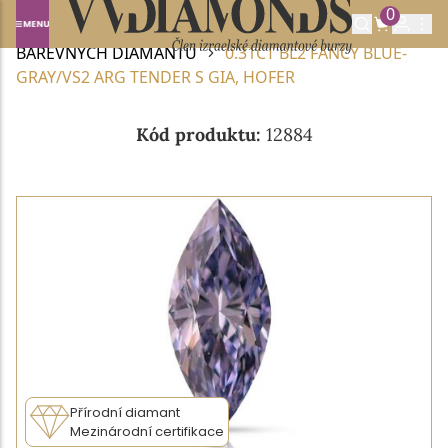
0
Domů
BAREVNÉ DIAMANTY
NABÍDKA
BAREVNÝCH DIAMANTŮ
0.31CT BL2 FANCY BLUE-
GRAY/VS2 ARG TENDER S GIA, HOFER
Kód produktu:
12884
Přírodní diamant
Mezinárodní certifikace