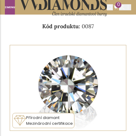
0
Domů
NABÍDKA DIAMANTŮ
0.31CT I/VVS2
Kód produktu:
0087
Přírodní diamant
Mezinárodní certifikace