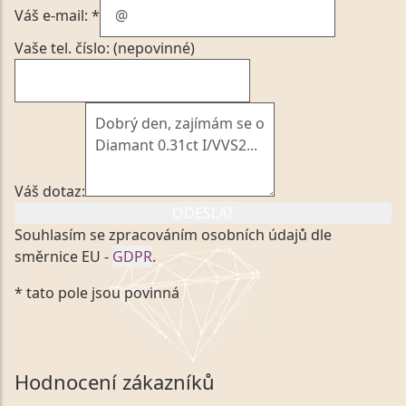
Váš e-mail: *
Vaše tel. číslo: (nepovinné)
Váš dotaz:
ODESLAT
Souhlasím se zpracováním osobních údajů dle
směrnice EU -
GDPR
.
Kliknutím na výše uvedený odkaz, v souladu se
* tato pole jsou povinná
zákonem č. 101/2000 Sb. v platném znění výslovně
souhlasím se zpracováním a uchováním veškerých
mých osobních údajů, které poskytuji prostřednictvím
společnosti VVDiamonds s.r.o., IČO: 05892481. Tyto
Hodnocení zákazníků
údaje poskytuji společnosti VVDiamonds s.r.o., IČO: