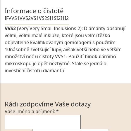
Informace o čistotě
IF
VVS1
VVS2
VS1
VS2
SI1
SI2
I1
I2
VVS2
(Very Very Small Inclusions 2): Diamanty obsahují
velmi, velmi malé inkluze, které jsou velmi těžko
objevitelné kvalifikovaným gemologem s použitím
10násobně zvětšující lupy, avšak větší nebo ve větším
množství než u čistoty VVS1. Použití binokulárního
mikroskopu je opět nezbytné. Stále se jedná o
investiční čistotu diamantu.
Rádi zodpovíme Vaše dotazy
Vaše jméno a příjmení: *