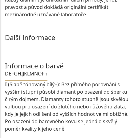
pravost a původ dokládá originální certifikát
mezinárodně uznávané laboratoře.
Další informace
Informace o barvě
D
E
F
G
H
I
J
K
L
M
N
O
Fn
I
(Slabě tónovaný bílý+): Bez přímého porovnání s
vyššími stupni působí diamant po osazení do šperku
čirým dojmem. Diamanty tohoto stupně jsou skvělou
volbou pro osazení do žlutého nebo růžového zlata,
kdy je jejich odlišení od vyšších hodnot velmi obtížné.
Po osazení do barevného kovu se jedná o skvělý
poměr kvality k jeho ceně.