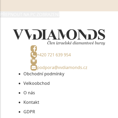
05892481, jako správci osobních údajů či jako jeho
zmocněnému zástupci, výhradně za účelem poskytnutí
PŘEPNOUT NA PC ZOBRAZENÍ
informací, nejdéle na tři roky od jejich zaslání.
+420 721 639 954
podpora@vvdiamonds.cz
Obchodní podmínky
Velkoobchod
O nás
Kontakt
GDPR