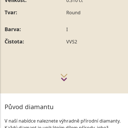
Velikost:
0.310 ct
Tvar:
Round
Barva:
I
Čistota:
VVS2
Původ diamantu
V naší nabídce naleznete výhradně přírodní diamanty.
Každý diamant je unikátním dílem přírody, jehož