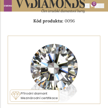
0
Domů
NABÍDKA DIAMANTŮ
0.37CT J/VS1+
Kód produktu:
0096
Přírodní diamant
Mezinárodní certifikace