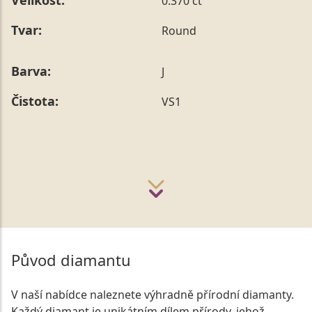
Velikost:
0.370 ct
Tvar:
Round
Barva:
J
Čistota:
VS1
Původ diamantu
V naší nabídce naleznete výhradně přírodní diamanty.
Každý diamant je unikátním dílem přírody, jehož