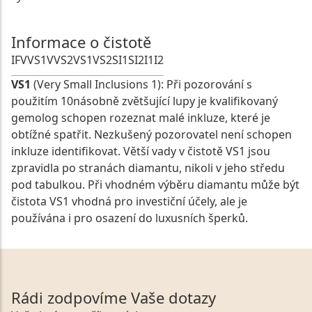
Informace o čistotě
IF
VVS1
VVS2
VS1
VS2
SI1
SI2
I1
I2
VS1
(Very Small Inclusions 1): Při pozorování s
použitím 10násobně zvětšující lupy je kvalifikovaný
gemolog schopen rozeznat malé inkluze, které je
obtížné spatřit. Nezkušený pozorovatel není schopen
inkluze identifikovat. Větší vady v čistotě VS1 jsou
zpravidla po stranách diamantu, nikoli v jeho středu
pod tabulkou. Při vhodném výběru diamantu může být
čistota VS1 vhodná pro investiční účely, ale je
používána i pro osazení do luxusních šperků.
Rádi zodpovíme Vaše dotazy