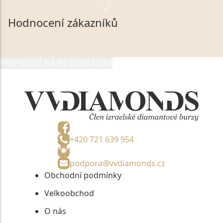
mých osobních údajů, které poskytuji prostřednictvím
společnosti VVDiamonds s.r.o., IČO: 05892481. Tyto
Hodnocení zákazníků
údaje poskytuji společnosti VVDiamonds s.r.o., IČO:
05892481, jako správci osobních údajů či jako jeho
zmocněnému zástupci, výhradně za účelem poskytnutí
PŘEPNOUT NA PC ZOBRAZENÍ
informací, nejdéle na tři roky od jejich zaslání.
+420 721 639 954
podpora@vvdiamonds.cz
Obchodní podmínky
Velkoobchod
O nás