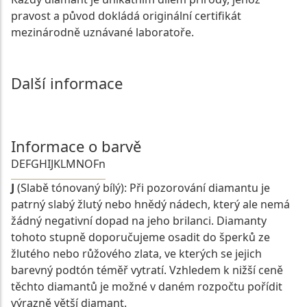
pravost a původ dokládá originální certifikát
mezinárodně uznávané laboratoře.
Další informace
Informace o barvě
D
E
F
G
H
I
J
K
L
M
N
O
Fn
J
(Slabě tónovaný bílý): Při pozorování diamantu je
patrný slabý žlutý nebo hnědý nádech, který ale nemá
žádný negativní dopad na jeho brilanci. Diamanty
tohoto stupně doporučujeme osadit do šperků ze
žlutého nebo růžového zlata, ve kterých se jejich
barevný podtón téměř vytratí. Vzhledem k nižší ceně
těchto diamantů je možné v daném rozpočtu pořídit
výrazně větší diamant.