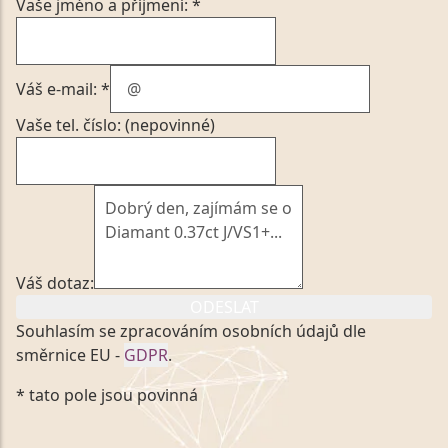
Vaše jméno a příjmení: *
Váš e-mail: *
Vaše tel. číslo: (nepovinné)
Váš dotaz:
ODESLAT
Souhlasím se zpracováním osobních údajů dle
směrnice EU -
GDPR
.
Kliknutím na výše uvedený odkaz, v souladu se
* tato pole jsou povinná
zákonem č. 101/2000 Sb. v platném znění výslovně
souhlasím se zpracováním a uchováním veškerých