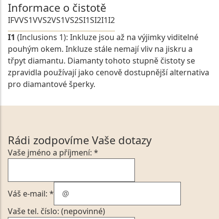
Informace o čistotě
IF
VVS1
VVS2
VS1
VS2
SI1
SI2
I1
I2
I1
(Inclusions 1): Inkluze jsou až na výjimky viditelné
pouhým okem. Inkluze stále nemají vliv na jiskru a
třpyt diamantu. Diamanty tohoto stupně čistoty se
zpravidla používají jako cenově dostupnější alternativa
pro diamantové šperky.
Rádi zodpovíme Vaše dotazy
Vaše jméno a příjmení: *
Váš e-mail: *
Vaše tel. číslo: (nepovinné)