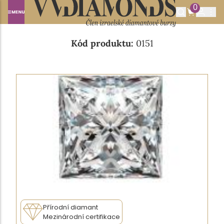
0
Domů
NABÍDKA DIAMANTŮ
0.40CT D/I1
Kód produktu:
0151
Přírodní diamant
Mezinárodní certifikace