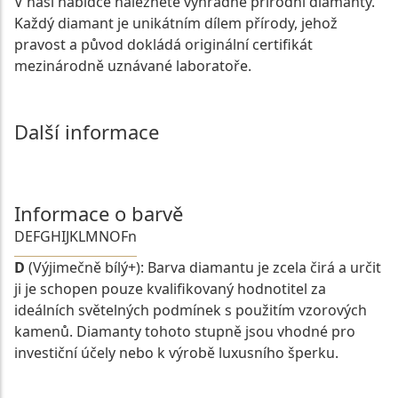
V naší nabídce naleznete výhradně přírodní diamanty.
Každý diamant je unikátním dílem přírody, jehož
pravost a původ dokládá originální certifikát
mezinárodně uznávané laboratoře.
Další informace
Informace o barvě
D
E
F
G
H
I
J
K
L
M
N
O
Fn
D
(Výjimečně bílý+): Barva diamantu je zcela čirá a určit
ji je schopen pouze kvalifikovaný hodnotitel za
ideálních světelných podmínek s použitím vzorových
kamenů. Diamanty tohoto stupně jsou vhodné pro
investiční účely nebo k výrobě luxusního šperku.