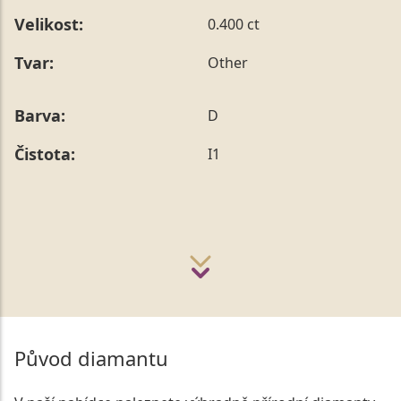
Velikost:
0.400 ct
Tvar:
Other
Barva:
D
Čistota:
I1
Původ diamantu