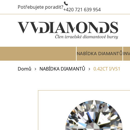
Potřebujete poradit?
+420 721 639 954
NABÍDKA DIAMANTŮ
IN
Domů
NABÍDKA DIAMANTŮ
0.42CT I/VS1