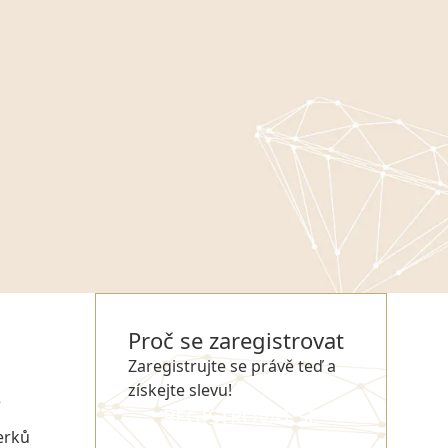
Proč se zaregistrovat
Zaregistrujte se právě teď a
získejte slevu!
e
REGISTROVAT SE
erků