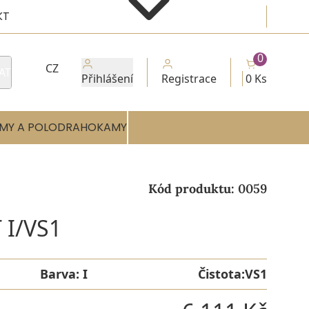
KT
0
CZ
AT
Přihlášení
Registrace
0 Ks
MY A POLODRAHOKAMY
Kód produktu:
0059
 I/VS1
Barva:
I
Čistota:
VS1