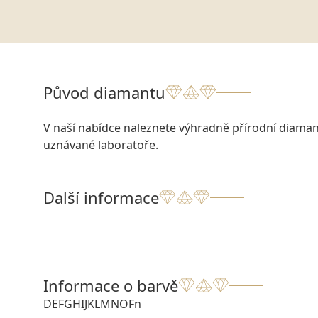
Původ diamantu
V naší nabídce naleznete výhradně přírodní diamant
uznávané laboratoře.
Další informace
Informace o barvě
D
E
F
G
H
I
J
K
L
M
N
O
Fn