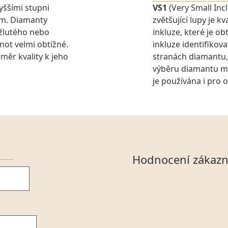
yššími stupni
VS1
(Very Small Inc
em. Diamanty
zvětšující lupy je 
 žlutého nebo
inkluze, které je o
dnot velmi obtížné.
inkluze identifikova
měr kvality k jeho
stranách diamantu,
výběru diamantu můž
je používána i pro 
Hodnocení zákazn