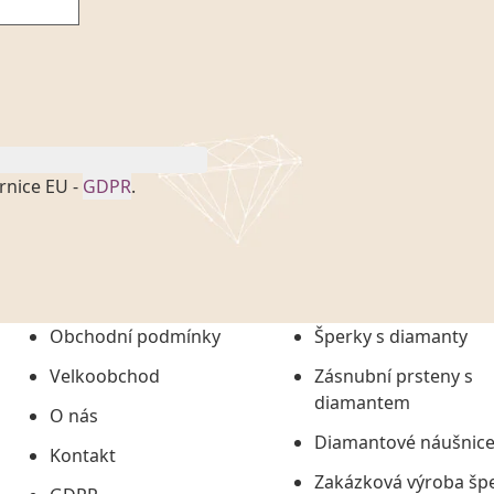
rnice EU -
GDPR
.
onem č. 101/2000 Sb. v
 a uchováním veškerých
vím společnosti
tuji společnosti
ních údajů či jako jeho
Obchodní podmínky
Šperky s diamanty
tí informací, nejdéle
Velkoobchod
Zásnubní prsteny s
diamantem
O nás
Diamantové náušnic
Kontakt
Zakázková výroba šp