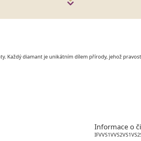
y. Každý diamant je unikátním dílem přírody, jehož pravost
Informace o č
IF
VVS1
VVS2
VS1
VS2