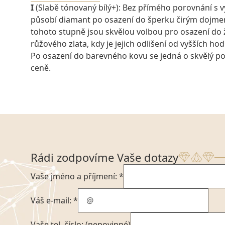
I
(Slabě tónovaný bílý+): Bez přímého porovnání s v
působí diamant po osazení do šperku čirým dojm
tohoto stupně jsou skvělou volbou pro osazení do
růžového zlata, kdy je jejich odlišení od vyšších ho
Po osazení do barevného kovu se jedná o skvělý po
ceně.
Rádi zodpovíme Vaše dotazy
Vaše jméno a příjmení: *
Váš e-mail: *
Vaše tel. číslo: (nepovinné)