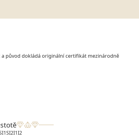
 a původ dokládá originální certifikát mezinárodně
istotě
SI1
SI2
I1
I2