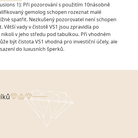
lusions 1): Při pozorování s použitím 10násobně
kvalifikovaný gemolog schopen rozeznat malé
btížné spatřit. Nezkušený pozorovatel není schopen
t. Větší vady v čistotě VS1 jsou zpravidla po
 nikoli v jeho středu pod tabulkou. Při vhodném
e být čistota VS1 vhodná pro investiční účely, ale
osazení do luxusních šperků.
íků