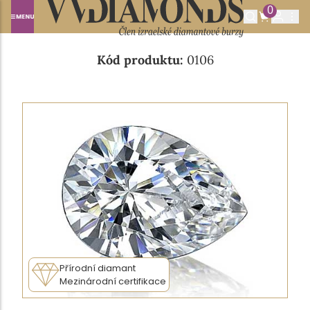
0
Domů
NABÍDKA DIAMANTŮ
0.45CT D/SI2
Kód produktu:
0106
Přírodní diamant
Mezinárodní certifikace