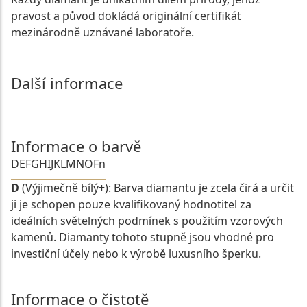
pravost a původ dokládá originální certifikát
mezinárodně uznávané laboratoře.
Další informace
Informace o barvě
D
E
F
G
H
I
J
K
L
M
N
O
Fn
D
(Výjimečně bílý+): Barva diamantu je zcela čirá a určit
ji je schopen pouze kvalifikovaný hodnotitel za
ideálních světelných podmínek s použitím vzorových
kamenů. Diamanty tohoto stupně jsou vhodné pro
investiční účely nebo k výrobě luxusního šperku.
Informace o čistotě