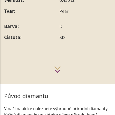
Velikost:
0.450 ct
Tvar:
Pear
Barva:
D
Čistota:
SI2
Původ diamantu
V naší nabídce naleznete výhradně přírodní diamanty.
Každý diamant je unikátním dílem přírody, jehož