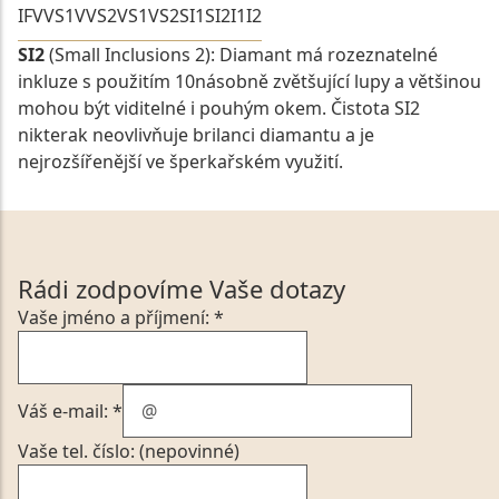
IF
VVS1
VVS2
VS1
VS2
SI1
SI2
I1
I2
SI2
(Small Inclusions 2): Diamant má rozeznatelné
inkluze s použitím 10násobně zvětšující lupy a většinou
mohou být viditelné i pouhým okem. Čistota SI2
nikterak neovlivňuje brilanci diamantu a je
nejrozšířenější ve šperkařském využití.
Rádi zodpovíme Vaše dotazy
Vaše jméno a příjmení: *
Váš e-mail: *
Vaše tel. číslo: (nepovinné)