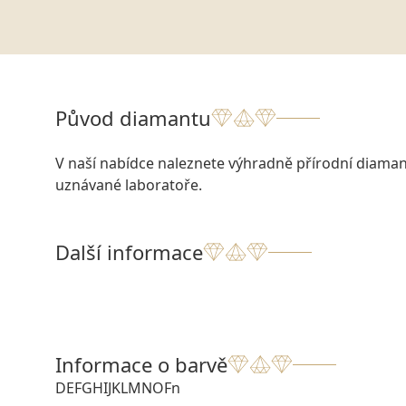
Původ diamantu
V naší nabídce naleznete výhradně přírodní diamant
uznávané laboratoře.
Další informace
Informace o barvě
D
E
F
G
H
I
J
K
L
M
N
O
Fn