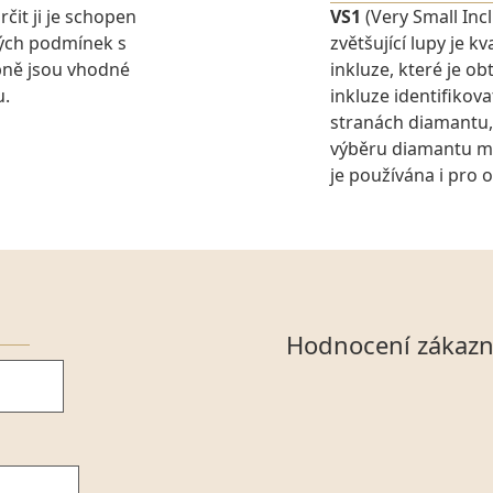
rčit ji je schopen
VS1
(Very Small Inc
ných podmínek s
zvětšující lupy je 
pně jsou vhodné
inkluze, které je o
u.
inkluze identifikova
stranách diamantu,
výběru diamantu můž
je používána i pro 
Hodnocení zákazn