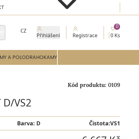
KT
0
CZ
AT
Přihlášení
Registrace
0 Ks
MY A POLODRAHOKAMY
Kód produktu:
0109
 D/VS2
Barva:
D
Čistota:
VS1