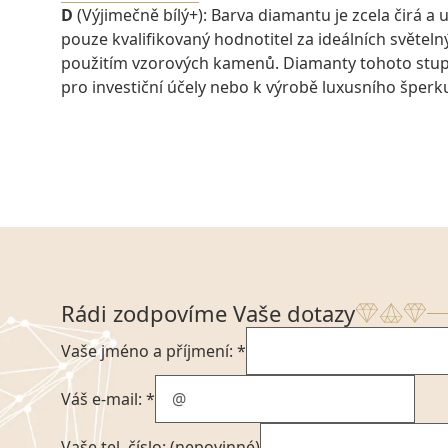
D
(Výjimečně bílý+): Barva diamantu je zcela čirá a u
pouze kvalifikovaný hodnotitel za ideálních světel
použitím vzorových kamenů. Diamanty tohoto stu
pro investiční účely nebo k výrobě luxusního šperk
Rádi zodpovíme Vaše dotazy
Vaše jméno a příjmení: *
Váš e-mail: *
Vaše tel. číslo: (nepovinné)