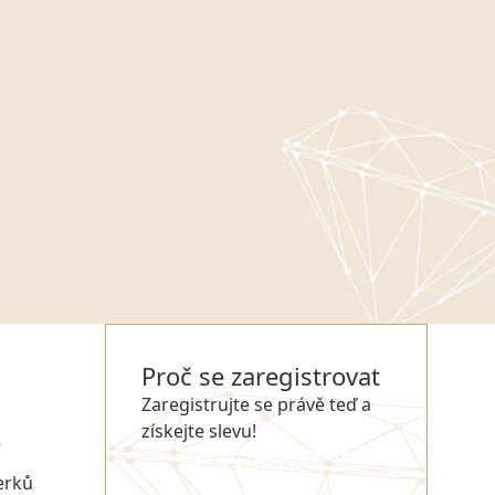
Proč se zaregistrovat
Zaregistrujte se právě teď a
získejte slevu!
e
REGISTROVAT SE
erků