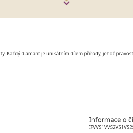
y. Každý diamant je unikátním dílem přírody, jehož pravost
Informace o č
IF
VVS1
VVS2
VS1
VS2