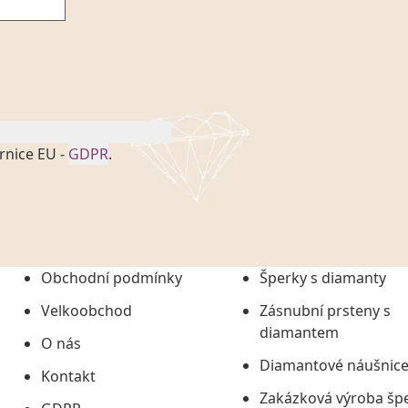
rnice EU -
GDPR
.
onem č. 101/2000 Sb. v
 a uchováním veškerých
vím společnosti
tuji společnosti
ních údajů či jako jeho
Obchodní podmínky
Šperky s diamanty
tí informací, nejdéle
Velkoobchod
Zásnubní prsteny s
diamantem
O nás
Diamantové náušnic
Kontakt
Zakázková výroba šp