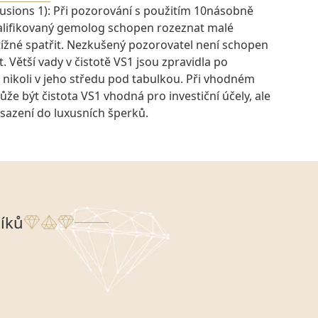
lusions 1): Při pozorování s použitím 10násobně
kvalifikovaný gemolog schopen rozeznat malé
btížné spatřit. Nezkušený pozorovatel není schopen
t. Větší vady v čistotě VS1 jsou zpravidla po
 nikoli v jeho středu pod tabulkou. Při vhodném
e být čistota VS1 vhodná pro investiční účely, ale
osazení do luxusních šperků.
íků