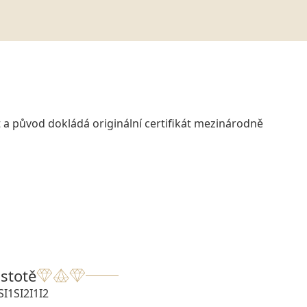
 a původ dokládá originální certifikát mezinárodně
istotě
SI1
SI2
I1
I2