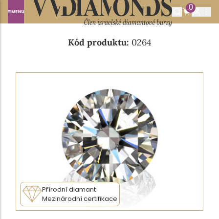
0
Domů
NABÍDKA DIAMANTŮ
0.75CT G/VS2
Kód produktu:
0264
Přírodní diamant
Mezinárodní certifikace