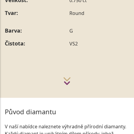
Velikost:
0.750 ct
Tvar:
Round
Barva:
G
Čistota:
VS2
Původ diamantu
V naší nabídce naleznete výhradně přírodní diamanty.
Každý diamant je unikátním dílem přírody, jehož