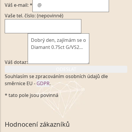
Váš e-mail: *
Vaše tel. číslo: (nepovinné)
Váš dotaz:
ODESLAT
Souhlasím se zpracováním osobních údajů dle
směrnice EU -
GDPR
.
Kliknutím na výše uvedený odkaz, v souladu se
* tato pole jsou povinná
zákonem č. 101/2000 Sb. v platném znění výslovně
souhlasím se zpracováním a uchováním veškerých
mých osobních údajů, které poskytuji prostřednictvím
společnosti VVDiamonds s.r.o., IČO: 05892481. Tyto
Hodnocení zákazníků
údaje poskytuji společnosti VVDiamonds s.r.o., IČO: