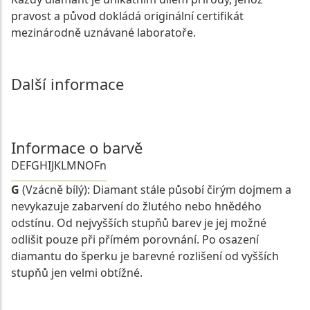
pravost a původ dokládá originální certifikát
mezinárodně uznávané laboratoře.
Další informace
Informace o barvě
D
E
F
G
H
I
J
K
L
M
N
O
Fn
G
(Vzácně bílý): Diamant stále působí čirým dojmem a
nevykazuje zabarvení do žlutého nebo hnědého
odstínu. Od nejvyšších stupňů barev je jej možné
odlišit pouze při přímém porovnání. Po osazení
diamantu do šperku je barevné rozlišení od vyšších
stupňů jen velmi obtížné.