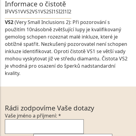
Informace o čistotě
IF
VVS1
VVS2
VS1
VS2
SI1
SI2
I1
I2
VS2
(Very Small Inclusions 2): Při pozorování s
použitím 10násobně zvětšující lupy je kvalifikovaný
gemolog schopen rozeznat malé inkluze, které je
obtížné spatřit. Nezkušený pozorovatel není schopen
inkluze identifikovat. Oproti čistotě VS1 se větší vady
mohou vyskytovat již ve středu diamantu. Čistota VS2
je vhodná pro osazení do šperků nadstandardní
kvality.
Rádi zodpovíme Vaše dotazy
Vaše jméno a příjmení: *