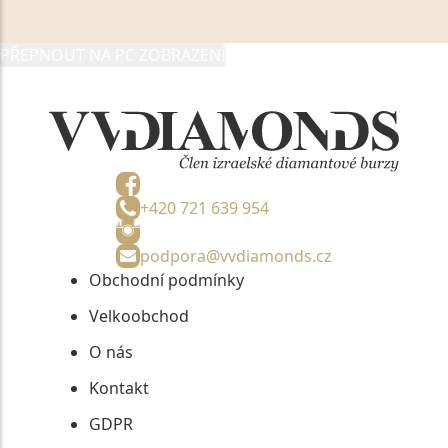
05892481, jako správci osobních údajů či jako jeho
zmocněnému zástupci, výhradně za účelem poskytnutí
PŘEPNOUT NA PC ZOBRAZENÍ
informací, nejdéle na tři roky od jejich zaslání.
+420 721 639 954
podpora@vvdiamonds.cz
Obchodní podmínky
Velkoobchod
O nás
Kontakt
GDPR