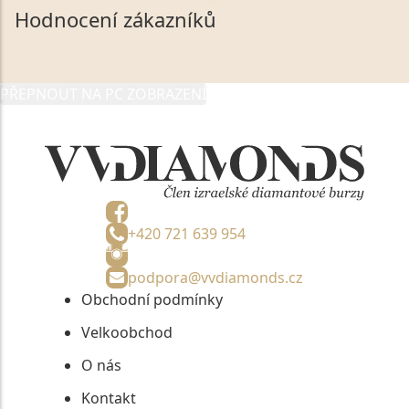
společnosti VVDiamonds s.r.o., IČO: 05892481. Tyto
Hodnocení zákazníků
údaje poskytuji společnosti VVDiamonds s.r.o., IČO:
05892481, jako správci osobních údajů či jako jeho
zmocněnému zástupci, výhradně za účelem poskytnutí
PŘEPNOUT NA PC ZOBRAZENÍ
informací, nejdéle na tři roky od jejich zaslání.
+420 721 639 954
podpora@vvdiamonds.cz
Obchodní podmínky
Velkoobchod
O nás
Kontakt