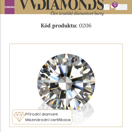
0
Domů
NABÍDKA DIAMANTŮ
0.84CT J/VS2
Kód produktu:
0206
Přírodní diamant
Mezinárodní certifikace