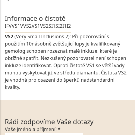
Informace o čistotě
IF
VVS1
VVS2
VS1
VS2
SI1
SI2
I1
I2
VS2
(Very Small Inclusions 2): Při pozorování s
použitím 10násobně zvětšující lupy je kvalifikovaný
gemolog schopen rozeznat malé inkluze, které je
obtížné spatřit. Nezkušený pozorovatel není schopen
inkluze identifikovat. Oproti čistotě VS1 se větší vady
mohou vyskytovat již ve středu diamantu. Čistota VS2
je vhodná pro osazení do šperků nadstandardní
kvality.
Rádi zodpovíme Vaše dotazy
Vaše jméno a příjmení: *