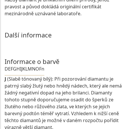
pravost a původ dokládá originální certifikát
mezinárodně uznávané laboratoře.
Další informace
Informace o barvě
D
E
F
G
H
I
J
K
L
M
N
O
Fn
J
(Slabě tónovaný bílý): Při pozorování diamantu je
patrný slabý žlutý nebo hnědý nádech, který ale nemá
žádný negativní dopad na jeho brilanci. Diamanty
tohoto stupně doporučujeme osadit do šperků ze
žlutého nebo růžového zlata, ve kterých se jejich
barevný podtón téměř vytratí. Vzhledem k nižší ceně
těchto diamantů je možné v daném rozpočtu pořídit
výrazně větší diamant.