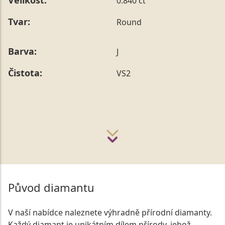
Velikost:
0.840 ct
Tvar:
Round
Barva:
J
Čistota:
VS2
Původ diamantu
V naší nabídce naleznete výhradně přírodní diamanty.
Každý diamant je unikátním dílem přírody, jehož