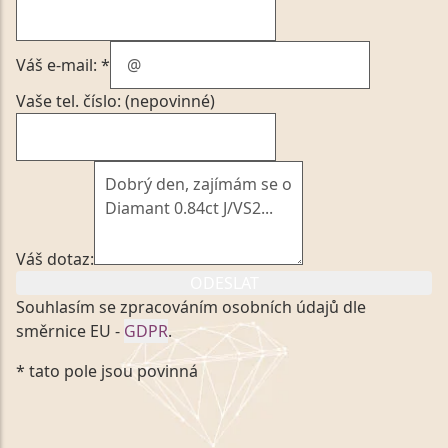
Váš e-mail: *
Vaše tel. číslo: (nepovinné)
Váš dotaz:
ODESLAT
Souhlasím se zpracováním osobních údajů dle
směrnice EU -
GDPR
.
Kliknutím na výše uvedený odkaz, v souladu se
* tato pole jsou povinná
zákonem č. 101/2000 Sb. v platném znění výslovně
souhlasím se zpracováním a uchováním veškerých
mých osobních údajů, které poskytuji prostřednictvím