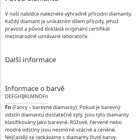
V naší nabídce naleznete výhradně přírodní diamanty.
Každý diamant je unikátním dílem přírody, jehož
pravost a původ dokládá originální certifikát
mezinárodně uznávané laboratoře.
Další informace
Informace o barvě
D
E
F
G
H
I
J
K
L
M
N
O
Fn
Fn
(Fancy – barevné diamanty): Pokud je barevný
odstín diamantu dostatečně sytý, jsou tyto diamanty
klasifikovány jako barevné. Růžové, červené nebo
modré odstíny jsou nesmírně vzácné a ceněné.
Nejčastěji se setkáváme s diamanty žluté barvy.