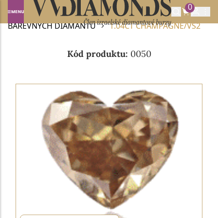
0
Domů
BAREVNÉ DIAMANTY
NABÍDKA
BAREVNÝCH DIAMANTŮ
1.04CT CHAMPAGNE/VS2
Kód produktu:
0050