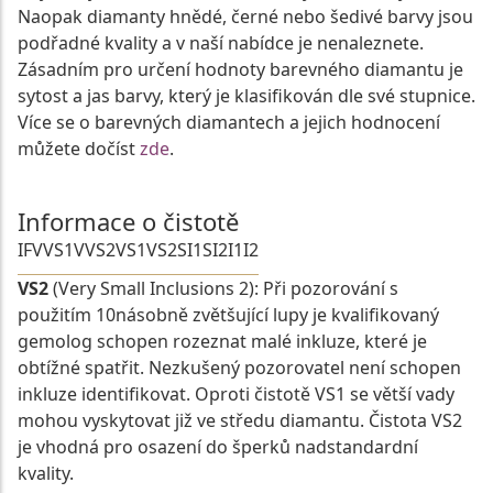
Naopak diamanty hnědé, černé nebo šedivé barvy jsou
podřadné kvality a v naší nabídce je nenaleznete.
Zásadním pro určení hodnoty barevného diamantu je
sytost a jas barvy, který je klasifikován dle své stupnice.
Více se o barevných diamantech a jejich hodnocení
můžete dočíst
zde
.
Informace o čistotě
IF
VVS1
VVS2
VS1
VS2
SI1
SI2
I1
I2
VS2
(Very Small Inclusions 2): Při pozorování s
použitím 10násobně zvětšující lupy je kvalifikovaný
gemolog schopen rozeznat malé inkluze, které je
obtížné spatřit. Nezkušený pozorovatel není schopen
inkluze identifikovat. Oproti čistotě VS1 se větší vady
mohou vyskytovat již ve středu diamantu. Čistota VS2
je vhodná pro osazení do šperků nadstandardní
kvality.