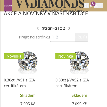
0
Domů
AKCE A NOVINKY
AKCE A NOVINKY V NAŠÍ NABÍDCE
Stránka 1 z 2
Přejít na stránku
PŘEJÍT
Novinka
Novinka
0.30ct J/VS1 s GIA
0.30ct J/VVS2 s GIA
certifikátem
certifikátem
Skladem
Skladem
7 095 Kč
7 095 Kč