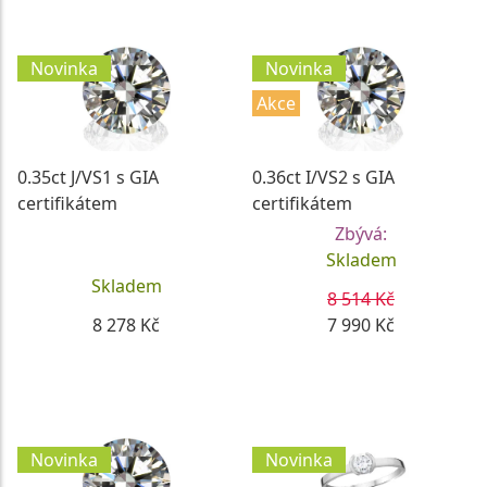
Novinka
Novinka
Akce
0.35ct J/VS1 s GIA
0.36ct I/VS2 s GIA
certifikátem
certifikátem
Zbývá:
Skladem
Skladem
8 514 Kč
8 278 Kč
7 990 Kč
DETAIL
DETAIL
Novinka
Novinka