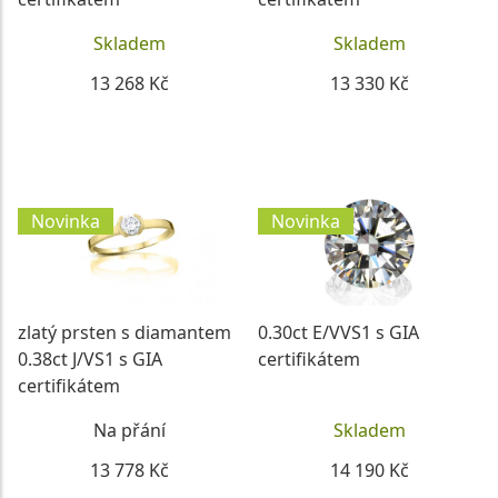
Skladem
Skladem
13 268 Kč
13 330 Kč
DETAIL
DETAIL
Novinka
Novinka
zlatý prsten s diamantem
0.30ct E/VVS1 s GIA
0.38ct J/VS1 s GIA
certifikátem
certifikátem
Na přání
Skladem
13 778 Kč
14 190 Kč