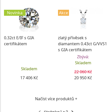
Novinka
Akce
0.32ct E/IF s GIA
zlatý přívěsek s
certifikátem
diamantem 0.43ct G/VVS1
s GIA certifikátem
Zbývá:
Skladem
Skladem
22 060 Kč
17 406 Kč
20 950 Kč
DETAIL
DETAIL
Načíst více produktů +