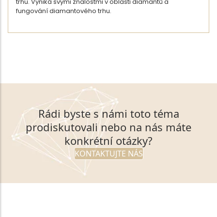
trhu. Vyniká svými znalostmi v oblasti diamantů a
fungování diamantového trhu.
DETAIL AUTORA
ZPĚT NA VÝPIS ČLÁNKŮ
Rádi byste s námi toto téma
prodiskutovali nebo na nás máte
konkrétní otázky?
KONTAKTUJTE NÁS