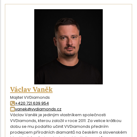
Václav Vaněk
Majitel VVDiamonds
+420 721 639 954
vanek@vvdiamonds.cz
Václav Vaněk je jediným vlastníkem společnosti
VVDiamonds, kterou založil v roce 2011. Za velice krátkou
dobu se mu podařilo učinit VVDiamonds předním
prodejcem přírodních diamantů na českém a slovenském