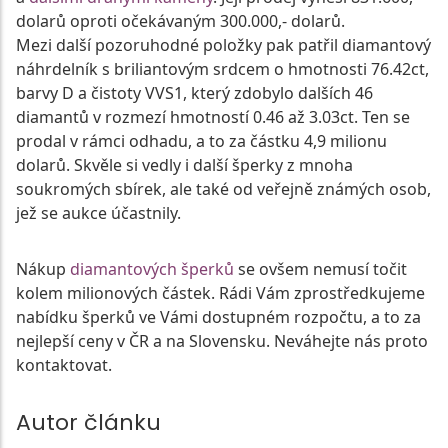
dolarů oproti očekávaným 300.000,- dolarů.
Mezi další pozoruhodné položky pak patřil diamantový
náhrdelník s briliantovým srdcem o hmotnosti 76.42ct,
barvy D a čistoty VVS1, který zdobylo dalších 46
diamantů v rozmezí hmotností 0.46 až 3.03ct. Ten se
prodal v rámci odhadu, a to za částku 4,9 milionu
dolarů. Skvěle si vedly i další šperky z mnoha
soukromých sbírek, ale také od veřejně známých osob,
jež se aukce účastnily.
Nákup
diamantových šperků
se ovšem nemusí točit
kolem milionových částek. Rádi Vám zprostředkujeme
nabídku šperků ve Vámi dostupném rozpočtu, a to za
nejlepší ceny v ČR a na Slovensku. Neváhejte nás proto
kontaktovat.
Autor článku