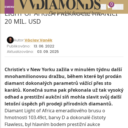
0
LIGHT OF AFRICA PŘEKROČIL HRANICI
20 MIL. USD
Autor:
Václav Vaněk
Publikováno:
13. 06. 2022
Aktualizováno:
03. 09. 2025
Christie’s v New Yorku zažila v minulém týdnu další
mnohamilionovou dražbu, během které byl prodán
diamant dokonalých parametrů vážící přes sto
karátů. Konečná suma pak překonala už tak vysoký
odhad a prestižní aukční síň mohla slavit svůj další
letošní úspěch při prodeji přírodních diamantů.
Diamant Light of Africa emeradlového brusu o
hmotnosti 103.49ct, barvy D a dokonalé čistoty
Flawless, byl hlavním bodem prestižní aukce