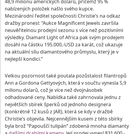
48,9 milionu amerických dolarů, přičemž 95 %
nabízených položek našlo svého kupce.
Mezinárodní ředitel společnosti Christie’s na odkaz
dražby pronesl: “Aukce Magnificent Jewels završila
neuvěřitelnou prodejní sezonu s více než pozitivními
výsledky. Diamant Light of Africa pak svým prodejem
dosáhl na částku 195.000,-USD za karát, což ukazuje
na aktuální sílu diamantového průmyslu, který je v
nejlepší kondici.”
Velkou pozornost také poutala pozůstalost filantropů
Ann a Gordona Gettyových, která v součtu vynesla 5,9
milionu dolarů, což je více než dvojnásobek
odhadované ceny. Nabídka také zahrnovala jednu z
největších sbírek šperků od jednoho designera
(konkrétně 12 kusů z JAR), která se kdy v dražbě
Christie’s objevila. Nejcennějším kusem z této sbírky
byla brož “Papouščí tulipán” zdobená mnoha diamanty
a
dalšími drahými kameny
. Její prodej vynesl 831.600,-