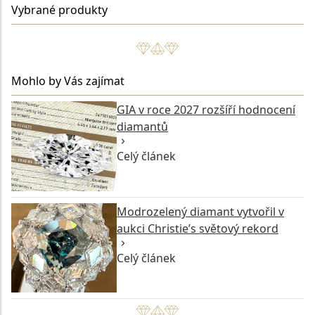
Vybrané produkty
Mohlo by Vás zajímat
GIA v roce 2027 rozšíří hodnocení
diamantů
Celý článek
Modrozelený diamant vytvořil v
aukci Christie’s světový rekord
Celý článek