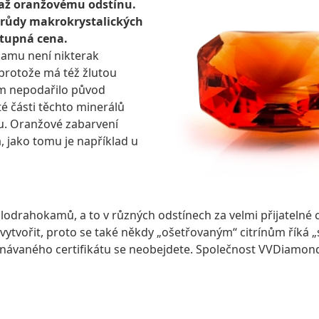
až oranžovému odstínu.
drůdy makrokrystalických
stupná cena.
kamu není nikterak
 protože má též žlutou
ům nepodařilo původ
té části těchto minerálů
ku. Oranžové zabarvení
, jako tomu je například u
 CITRÍNŮ
lodrahokamů, a to v různých odstínech za velmi přijatelné c
vytvořit, proto se také někdy „ošetřovaným“ citrínům říká 
znávaného certifikátu se neobejdete. Společnost VVDiamon