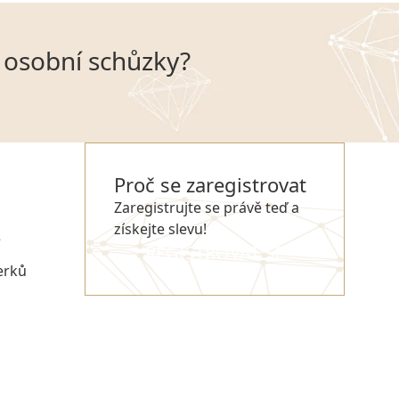
m osobní schůzky?
Proč se zaregistrovat
Zaregistrujte se právě teď a
získejte slevu!
e
REGISTROVAT SE
erků