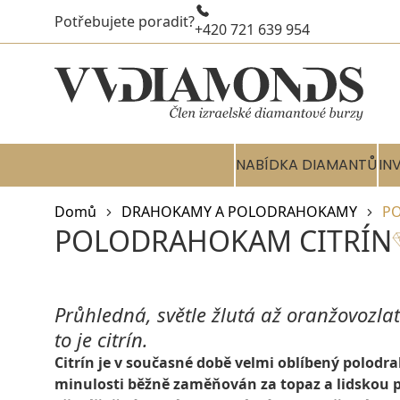
Potřebujete poradit?
+420 721 639 954
NABÍDKA DIAMANTŮ
IN
Domů
DRAHOKAMY A POLODRAHOKAMY
P
POLODRAHOKAM CITRÍN
Průhledná, světle žlutá až oranžovozl
to je citrín.
Citrín je v současné době velmi oblíbený polodr
minulosti běžně zaměňován za topaz a lidskou p