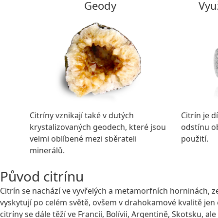
Geody
Využ
Citríny vznikají také v dutých
Citrín je 
krystalizovaných geodech, které jsou
odstínu o
velmi oblíbené mezi sběrateli
použití.
minerálů.
Původ citrínu
Citrín se nachází ve vyvřelých a metamorfních horninách, ze
vyskytují po celém světě, ovšem v drahokamové kvalitě jen e
citríny se dále těží ve Francii, Bolívii, Argentině, Skotsku, a