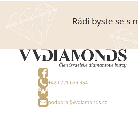
Rádi byste se s 
+420 721 639 954
podpora@vvdiamonds.cz