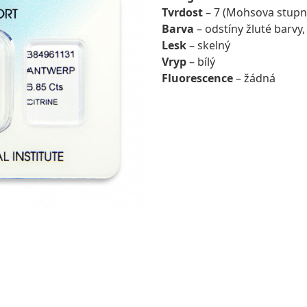
Tvrdost
– 7 (Mohsova stupn
Barva
– odstíny žluté barvy
Lesk
– skelný
Vryp
– bílý
Fluorescence
– žádná
VST