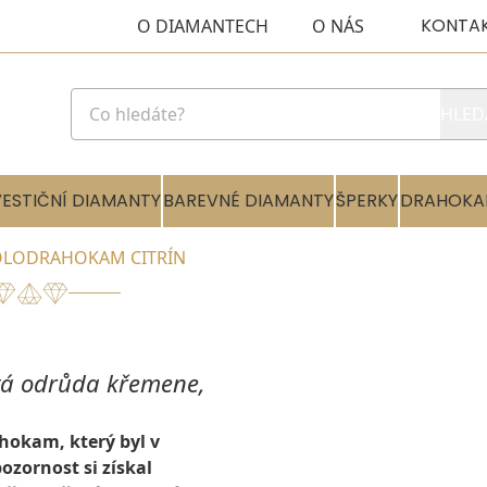
KONTA
O DIAMANTECH
O NÁS
HLED
VESTIČNÍ DIAMANTY
BAREVNÉ DIAMANTY
ŠPERKY
DRAHOKA
OLODRAHOKAM CITRÍN
atá odrůda křemene,
ahokam, který byl v
ozornost si získal