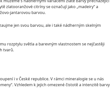
 pak můžeme s nádhernými variacemi zlaté barvy přecházející
ě zlatooranžové citríny se označují jako „madeiry“ a
anžovo-jantarovou barvou.
nezaujme jen svou barvou, ale i také nádherným skelným
ímu rozptylu světla a barevným vlastnostem se nejčastěji
h tvarů.
toupení i v České republice. V rámci mineralogie se u nás
meny“. Vzhledem k jejich omezené čistotě a intenzitě barvy