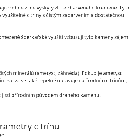
zejí drobné žilné výskyty žlutě zbarveného křemene. Tyto
 využitelné citríny s čistým zabarvením a dostatečnou
es omezené šperkařské využití vzbuzují tyto kameny zájem
ičitých minerálů (ametyst, záhněda). Pokud je ametyst
ín. Barva se také tepelně upravuje i přírodním citrínům,
být jisti přírodním původem drahého kamenu.
ametry citrínu
en