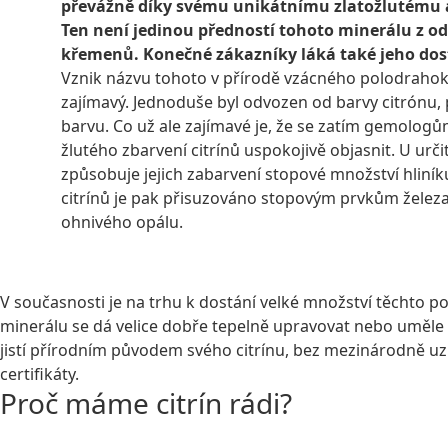
převážně díky svému unikátnímu zlatožlutému 
Ten není jedinou předností tohoto minerálu z o
křemenů. Konečné zákazníky láká také jeho do
Vznik názvu tohoto v přírodě vzácného polodraho
zajímavý. Jednoduše byl odvozen od barvy citrónu,
barvu. Co už ale zajímavé je, že se zatím gemolog
žlutého zbarvení citrínů uspokojivě objasnit. U urči
způsobuje jejich zabarvení stopové množství hliní
citrínů je pak přisuzováno stopovým prvkům železa
ohnivého opálu.
ZOBRAZIT NABÍDKU PŘÍRODNÍCH
V současnosti je na trhu k dostání velké množství těchto po
minerálu se dá velice dobře tepelně upravovat nebo uměle 
jistí přírodním původem svého citrínu, bez mezinárodně u
certifikáty.
Proč máme citrín rádi?