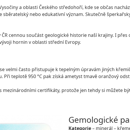
í Vysočiny a oblasti Českého středohoří, kde se občas nachá
še sběratelský nebo edukativní význam. Skutečně šperkařsky
 v ČR cennou součást geologické historie naší krajiny. I př
vývoji hornin v oblasti střední Evropy.
tak se velmi často přistupuje k tepelným úpravám jiných křem
u. Při teplotě 950 °C pak získá ametyst tmavě oranžový odst
 s mezinárodními certifikáty, protože jen tehdy si můžete 
Gemologické par
Kategorie
– minerál – křem