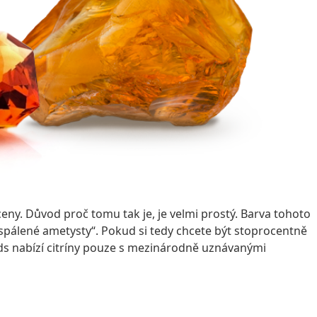
eny. Důvod proč tomu tak je, je velmi prostý. Barva tohoto
„spálené ametysty“. Pokud si tedy chcete být stoprocentně
ds nabízí citríny pouze s mezinárodně uznávanými