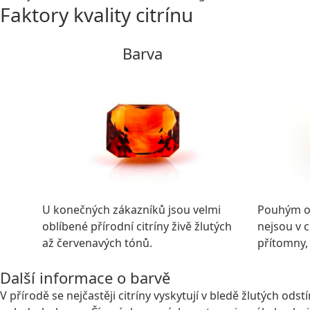
Faktory kvality citrínu
Barva
U konečných zákazníků jsou velmi
Pouhým ok
oblíbené přírodní citríny živě žlutých
nejsou v c
až červenavých tónů.
přítomny,
Další informace o barvě
V přírodě se nejčastěji citríny vyskytují v bledě žlutých o