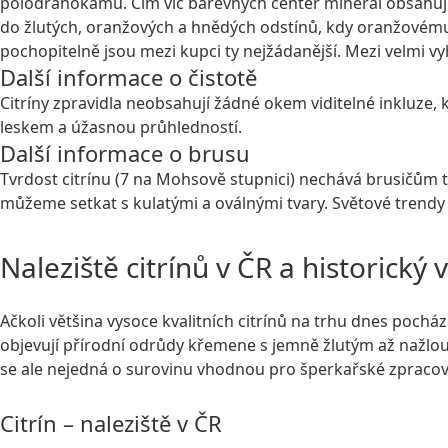
polodrahokamu. Čím víc barevných center minerál obsahuje, 
do žlutých, oranžových a hnědých odstínů, kdy oranžovému 
pochopitelně jsou mezi kupci ty nejžádanější. Mezi velmi vy
Další informace o čistotě
Citríny zpravidla neobsahují žádné okem viditelné inkluze,
leskem a úžasnou průhledností.
Další informace o brusu
Tvrdost citrínu (7 na Mohsově stupnici) nechává brusičům t
můžeme setkat s kulatými a oválnými tvary. Světové trendy al
Naleziště citrínů v ČR a historický
Ačkoli většina vysoce kvalitních citrínů na trhu dnes pochá
objevují přírodní odrůdy křemene s jemně žlutým až nažlout
se ale nejedná o surovinu vhodnou pro šperkařské zpracov
Citrín – naleziště v ČR