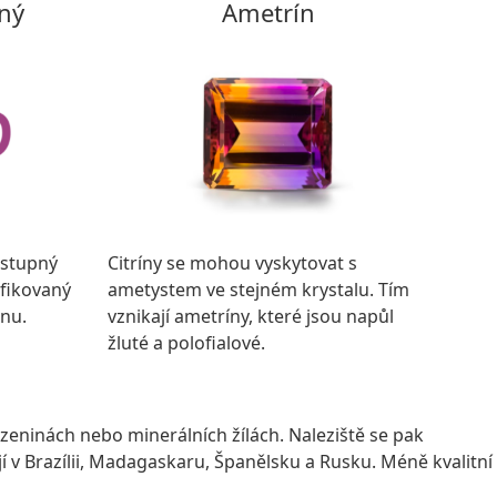
ný
Ametrín
ostupný
Citríny se mohou vyskytovat s
ifikovaný
ametystem ve stejném krystalu. Tím
enu.
vznikají ametríny, které jsou napůl
žluté a polofialové.
azeninách nebo minerálních žílách. Naleziště se pak
í v Brazílii, Madagaskaru, Španělsku a Rusku. Méně kvalitní