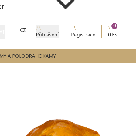
KT
0
CZ
AT
Přihlášení
Registrace
0 Ks
MY A POLODRAHOKAMY