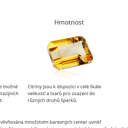
Hmotnost
je možné
Citríny jsou k dispozici v celé škále
tazijních
velikostí a tvarů pro osazení do
t.
různých druhů šperků.
ak ovlivňována množstvím barevných center uvnitř