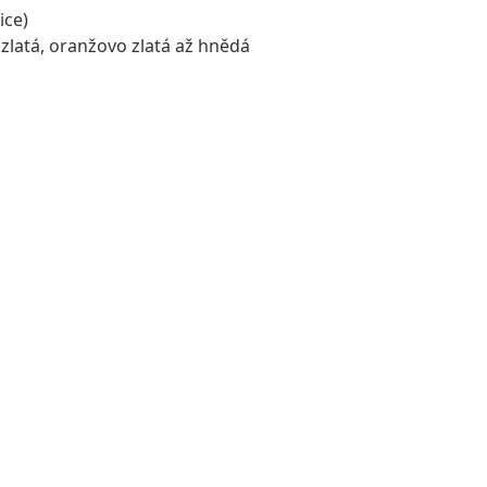
ice)
, zlatá, oranžovo zlatá až hnědá
OUPIT DO NABÍDKY CITRÍNŮ