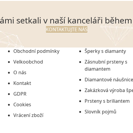
námi setkali v naší kanceláři běhe
KONTAKTUJTE NÁS
Obchodní podmínky
Šperky s diamanty
Velkoobchod
Zásnubní prsteny s
diamantem
O nás
Diamantové náušnic
Kontakt
Zakázková výroba šp
GDPR
Prsteny s briliantem
Cookies
Slovník pojmů
Vrácení zboží