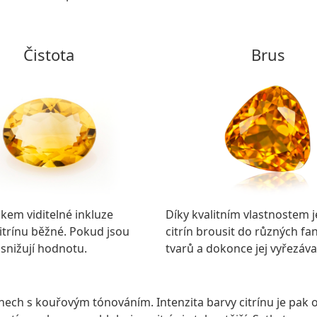
Čistota
Brus
em viditelné inkluze
Díky kvalitním vlastnostem 
itrínu běžné. Pokud jsou
citrín brousit do různých fan
 snižují hodnotu.
tvarů a dokonce jej vyřezáva
dstínech s kouřovým tónováním. Intenzita barvy citrínu je p