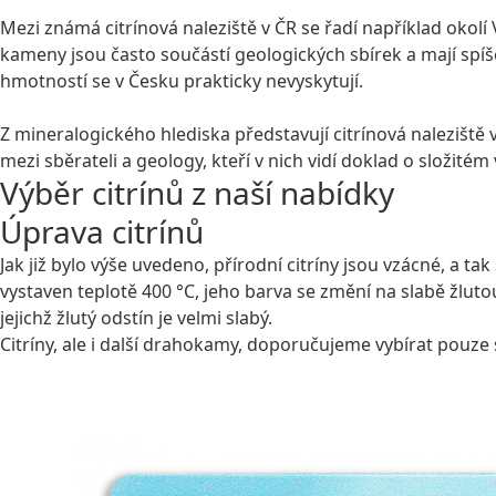
Mezi známá citrínová naleziště v ČR se řadí například okol
kameny jsou často součástí geologických sbírek a mají spí
hmotností se v Česku prakticky nevyskytují.
Z mineralogického hlediska představují citrínová naleziště
mezi sběrateli a geology, kteří v nich vidí doklad o složitém 
Výběr citrínů z naší nabídky
Úprava citrínů
Jak již bylo výše uvedeno, přírodní citríny jsou vzácné, a 
vystaven teplotě 400 °C, jeho barva se změní na slabě žluto
jejichž žlutý odstín je velmi slabý.
Citríny, ale i další drahokamy, doporučujeme vybírat pouze