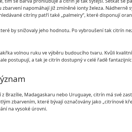
tím se barva prohlubuje a citrín je tak sytější. Setkat se
zbarvení napomáhají již zmíněné ionty železa. Nádherně syt
hledávané citríny patří také „palmeiry“, které disponují or
 které by snižovaly jeho hodnotu. Po vybroušení tak citrín 
akřka volnou ruku ve výběru budoucího tvaru. Kvůli kvalitn
e postupují, a tak je citrín dostupný v celé řadě fantazijníc
 význam
zí z Brazílie, Madagaskaru nebo Uruguaye, citrín má své zas
lým zbarvením, které bývají označovány jako „citrínové kře
ání na vysoké úrovni.