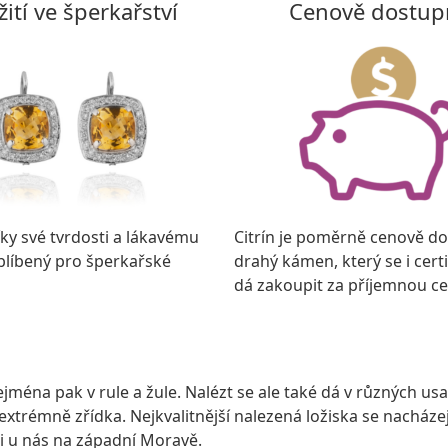
ití ve šperkařství
Cenově dostup
díky své tvrdosti a lákavému
Citrín je poměrně cenově d
blíbený pro šperkařské
drahý kámen, který se i cert
dá zakoupit za příjemnou c
jména pak v rule a žule. Nalézt se ale také dá v různých us
xtrémně zřídka. Nejkvalitnější nalezená ložiska se nacházej
le i u nás na západní Moravě.