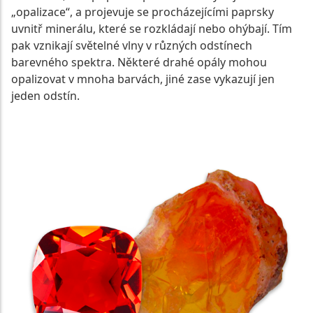
„opalizace“, a projevuje se procházejícími paprsky
uvnitř minerálu, které se rozkládají nebo ohýbají. Tím
pak vznikají světelné vlny v různých odstínech
barevného spektra. Některé drahé opály mohou
opalizovat v mnoha barvách, jiné zase vykazují jen
jeden odstín.
ZOBRAZIT NABÍDKU PŘÍRODNÍCH OHNIVÝCH OPÁLŮ