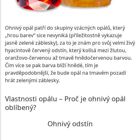
Ohnivý opál patří do skupiny vzácných opálů, který
„hrou barev“ sice nevyniká (příležitostně vykazuje
jasně zelené záblesky), za to je znám pro svůj velmi živý
hyacintově červený odstín, který kolísá mezi žlutou,
oranžovo-červenou až tmavě hnědočervenou barvou.
Čím více se pak barva blíží hnědé, tím je
pravděpodobnější, že bude opál na tmavém pozadí
hrát zelenými záblesky.
Vlastnosti opálu – Proč je ohnivý opál
oblíbený?
Ohnivý odstín