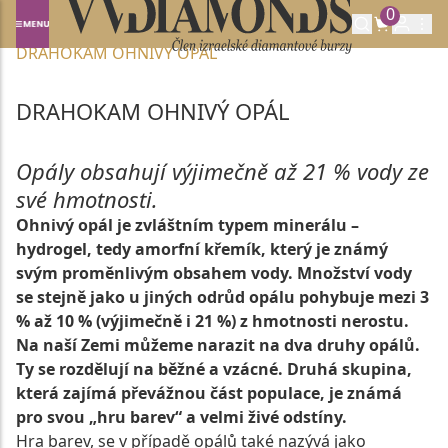
0
Domů
DRAHOKAMY A POLODRAHOKAMY
DRAHOKAM OHNIVÝ OPÁL
DRAHOKAM OHNIVÝ OPÁL
Opály obsahují výjimečně až 21 % vody ze
své hmotnosti.
Ohnivý opál je zvláštním typem minerálu –
hydrogel, tedy amorfní křemík, který je známý
svým proměnlivým obsahem vody. Množství vody
se stejně jako u jiných odrůd opálu pohybuje mezi 3
% až 10 % (výjimečně i 21 %) z hmotnosti nerostu.
Na naší Zemi můžeme narazit na dva druhy opálů.
Ty se rozdělují na běžné a vzácné. Druhá skupina,
která zajímá převážnou část populace, je známá
pro svou „hru barev“ a velmi živé odstíny.
Hra barev, se v případě opálů také nazývá jako