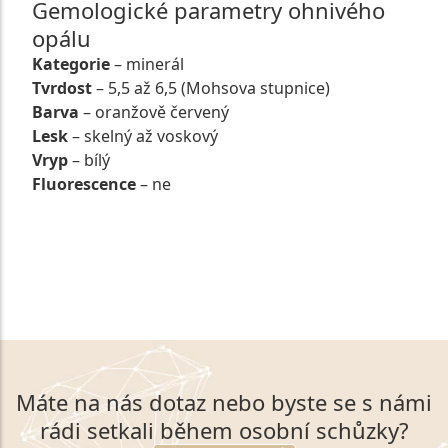
Gemologické parametry ohnivého
opálu
Kategorie
– minerál
Tvrdost
– 5,5 až 6,5 (Mohsova stupnice)
Barva
– oranžově červený
Lesk
– skelný až voskový
Vryp
– bílý
Fluorescence
– ne
VSTOUPIT DO NABÍDKY OHNIVÝCH OPÁLŮ
Máte na nás dotaz nebo byste se s námi
rádi setkali během osobní schůzky?