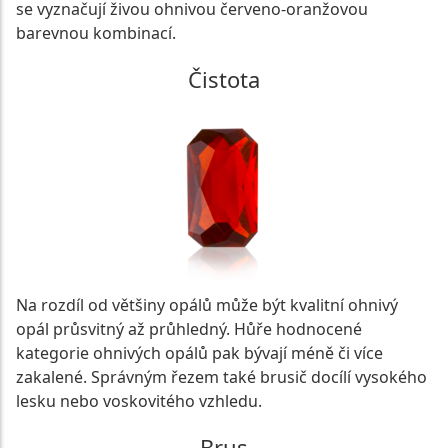
se vyznačují živou ohnivou červeno-oranžovou
barevnou kombinací.
Čistota
Na rozdíl od většiny opálů může být kvalitní ohnivý
opál průsvitný až průhledný. Hůře hodnocené
kategorie ohnivých opálů pak bývají méně či více
zakalené. Správným řezem také brusič docílí vysokého
lesku nebo voskovitého vzhledu.
Brus