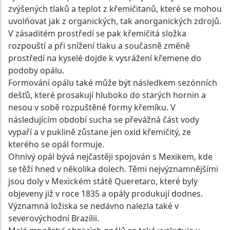
zvýšených tlaků a teplot z křemičitanů, které se mohou
uvolňovat jak z organických, tak anorganických zdrojů.
V zásaditém prostředí se pak křemičitá složka
rozpouští a při snížení tlaku a současně změně
prostředí na kyselé dojde k vysrážení křemene do
podoby opálu.
Formování opálu také může být následkem sezónních
dešťů, které prosakují hluboko do starých hornin a
nesou v sobě rozpuštěné formy křemíku. V
následujícím období sucha se převážná část vody
vypaří a v puklině zůstane jen oxid křemičitý, ze
kterého se opál formuje.
Ohnivý opál bývá nejčastěji spojován s Mexikem, kde
se těží hned v několika dolech. Těmi nejvýznamnějšími
jsou doly v Mexickém státě Queretaro, které byly
objeveny již v roce 1835 a opály produkují dodnes.
Významná ložiska se nedávno nalezla také v
severovýchodní Brazílii.