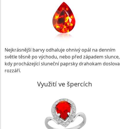
Nejkrásnější barvy odhaluje ohnivý opál na denním
světle těsně po východu, nebo před západem slunce,
kdy procházející sluneční paprsky drahokam doslova
rozzáří.
Využití ve špercích