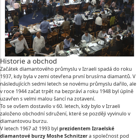
Historie a obchod
Začátek diamantového průmyslu v Izraeli spadá do roku
1937, kdy byla v zemi otevřena první brusírna diamantů. V
následujících sedmi letech se novému průmyslu dařilo, ale
v roce 1944 začat trpět na bezpráví a roku 1948 byl úplně
uzavřen s velmi malou šancí na zotavení.
To se ovšem dostavilo v 60. letech, kdy bylo v Izraeli
založeno obchodní sdružení, které se později vyvinulo v
diamantovou burzu.
V letech 1967 až 1993 byl
prezidentem Izraelské
diamantové burzy Moshe Schnitzer
a společnost pod