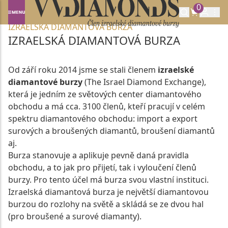
0
Domů
O SPOLEČNOSTI VVDIAMONDS
IZRAELSKÁ DIAMANTOVÁ BURZA
IZRAELSKÁ DIAMANTOVÁ BURZA
Od září roku 2014 jsme se stali členem
izraelské
diamantové burzy
(The Israel Diamond Exchange),
která je jedním ze světových center diamantového
obchodu a má cca. 3100 členů, kteří pracují v celém
spektru diamantového obchodu: import a export
surových a broušených diamantů, broušení diamantů
aj.
Burza stanovuje a aplikuje pevně daná pravidla
obchodu, a to jak pro přijetí, tak i vyloučení členů
burzy. Pro tento účel má burza svou vlastní instituci.
Izraelská diamantová burza je největší diamantovou
burzou do rozlohy na světě a skládá se ze dvou hal
(pro broušené a surové diamanty).