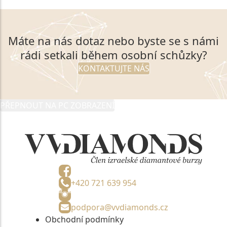
Máte na nás dotaz nebo byste se s námi
rádi setkali během osobní schůzky?
KONTAKTUJTE NÁS
PŘEPNOUT NA PC ZOBRAZENÍ
+420 721 639 954
podpora@vvdiamonds.cz
Obchodní podmínky