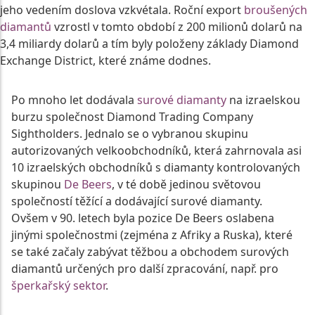
jeho vedením doslova vzkvétala. Roční export
broušených
diamantů
vzrostl v tomto období z 200 milionů dolarů na
3,4 miliardy dolarů a tím byly položeny základy Diamond
Exchange District, které známe dodnes.
Po mnoho let dodávala
surové diamanty
na izraelskou
burzu společnost Diamond Trading Company
Sightholders. Jednalo se o vybranou skupinu
autorizovaných velkoobchodníků, která zahrnovala asi
10 izraelských obchodníků s diamanty kontrolovaných
skupinou
De Beers
, v té době jedinou světovou
společností těžící a dodávající surové diamanty.
Ovšem v 90. letech byla pozice De Beers oslabena
jinými společnostmi (zejména z Afriky a Ruska), které
se také začaly zabývat těžbou a obchodem surových
diamantů určených pro další zpracování, např. pro
šperkařský sektor
.