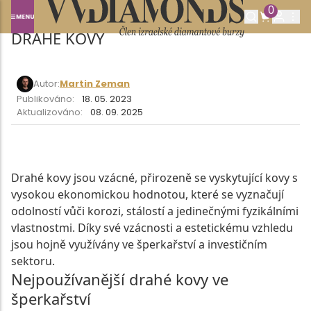
0
Domů
SLOVNÍK POJMŮ
DRAHÉ KOVY
DRAHÉ KOVY
Autor:
Martin Zeman
Publikováno:
18. 05. 2023
Aktualizováno:
08. 09. 2025
Drahé kovy jsou vzácné, přirozeně se vyskytující kovy s
vysokou ekonomickou hodnotou, které se vyznačují
odolností vůči korozi, stálostí a jedinečnými fyzikálními
vlastnostmi. Díky své vzácnosti a estetickému vzhledu
jsou hojně využívány ve šperkařství a investičním
sektoru.
Nejpoužívanější drahé kovy ve
šperkařství