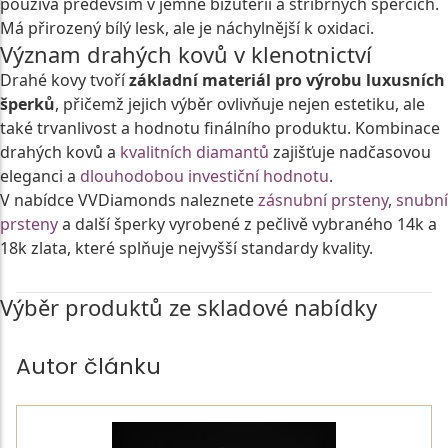
používá především v jemné bižuterii a stříbrných špercích.
Má přirozený bílý lesk, ale je náchylnější k oxidaci.
Význam drahých kovů v klenotnictví
Drahé kovy tvoří
základní materiál pro výrobu
luxusních
šperků
, přičemž jejich výběr ovlivňuje nejen estetiku, ale
také trvanlivost a hodnotu finálního produktu. Kombinace
drahých kovů a
kvalitních diamantů
zajišťuje nadčasovou
eleganci a
dlouhodobou investiční hodnotu
.
V nabídce VVDiamonds naleznete
zásnubní prsteny
,
snubní
prsteny
a další šperky vyrobené z pečlivě vybraného 14k a
18k zlata, které splňuje nejvyšší standardy kvality.
Výběr produktů ze skladové nabídky
Autor článku