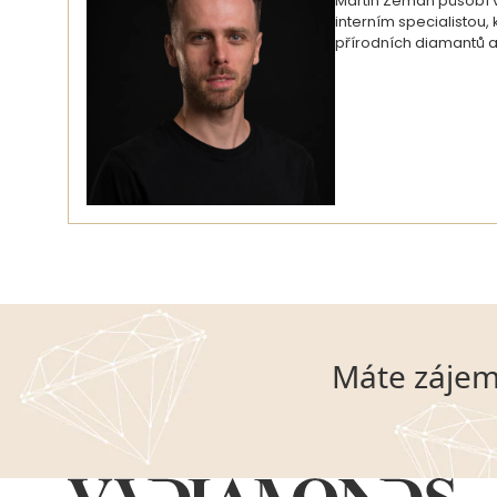
Martin Zeman působí ve
interním specialistou
přírodních diamantů a
Máte zájem