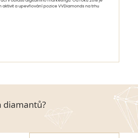
i v oblasti digitálního marketingu. Od roku 2018 je
ch aktivit a upevňování pozice VVDiamonds na trhu
DETAIL AUTORA
h diamantů?