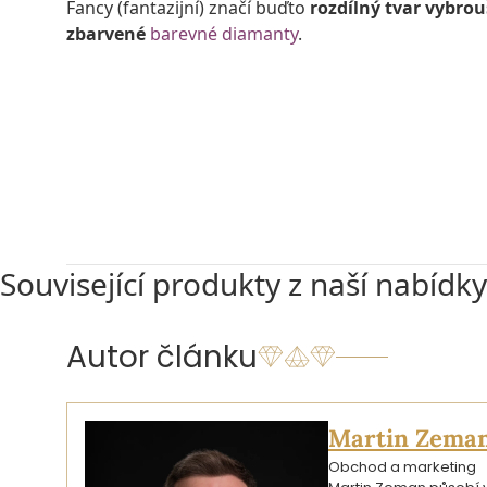
Fancy (fantazijní) značí buďto
rozdílný tvar vybrou
zbarvené
barevné diamanty
.
VSTOUPIT DO NABÍDKY BAREVNÝCH DIAMANTŮ
Související produkty z naší nabídky
Autor článku
Martin Zema
Obchod a marketing