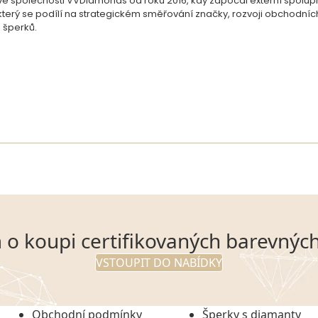
 společnosti VVDiamonds od roku 2016, kdy započal externí spoluprác
, který se podílí na strategickém směřování značky, rozvoji obchodní
 šperků.
 o koupi certifikovaných barevnýc
VSTOUPIT DO NABÍDKY
Obchodní podmínky
Šperky s diamanty