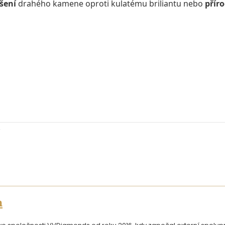
šení
drahého kamene oproti kulatému briliantu nebo
přír
n