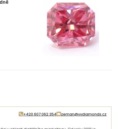
odně
+420 607 062 354
zeman@vvdiamonds.cz