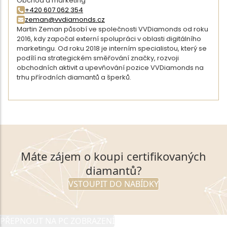
Obchod a marketing
+420 607 062 354
zeman@vvdiamonds.cz
Martin Zeman působí ve společnosti VVDiamonds od roku
2016, kdy započal externí spolupráci v oblasti digitálního
marketingu. Od roku 2018 je interním specialistou, který se
podílí na strategickém směřování značky, rozvoji
obchodních aktivit a upevňování pozice VVDiamonds na
trhu přírodních diamantů a šperků.
DETAIL AUTORA
Máte zájem o koupi certifikovaných
diamantů?
VSTOUPIT DO NABÍDKY
PŘEPNOUT NA PC ZOBRAZENÍ