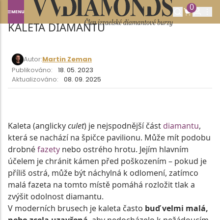
0
Domů
SLOVNÍK POJMŮ
KALETA DIAMANTU
KALETA DIAMANTU
Autor:
Martin Zeman
Publikováno:
18. 05. 2023
Aktualizováno:
08. 09. 2025
Kaleta (anglicky
culet
) je nejspodnější část
diamantu
,
která se nachází na špičce pavilionu. Může mít podobu
drobné
fazety
nebo ostrého hrotu. Jejím hlavním
účelem je chránit kámen před poškozením – pokud je
příliš ostrá, může být náchylná k odlomení, zatímco
malá fazeta na tomto místě pomáhá rozložit tlak a
zvýšit odolnost diamantu.
V moderních brusech je kaleta často
buď velmi malá,
nebo zcela uzavřená
, aby nedocházelo k nežádoucím