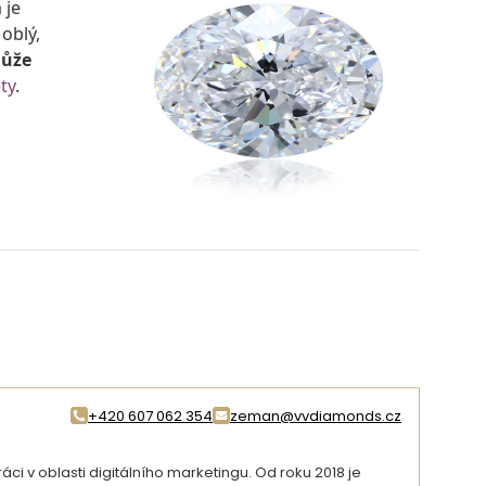
 je
oblý,
ůže
ty
.
+420 607 062 354
zeman@vvdiamonds.cz
i v oblasti digitálního marketingu. Od roku 2018 je