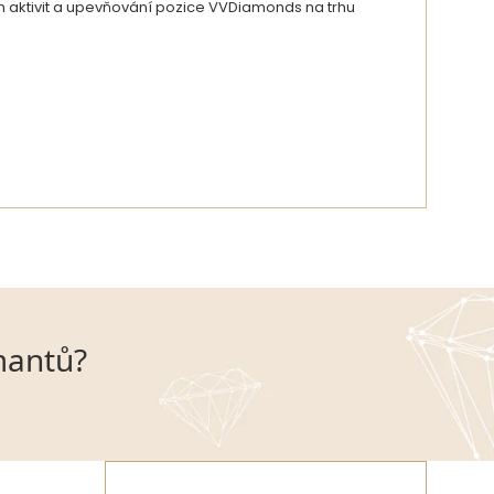
ch aktivit a upevňování pozice VVDiamonds na trhu
DETAIL AUTORA
mantů?