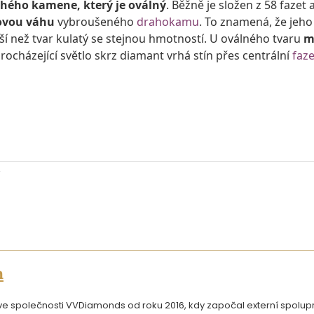
ahého kamene, který je oválný
. Běžně je složen z 58 fazet a
ovou váhu
vybroušeného
drahokamu
. To znamená, že jeho 
ší než tvar kulatý se stejnou hmotností. U oválného tvaru
m
rocházející světlo skrz diamant vrhá stín přes centrální
faze
n
 společnosti VVDiamonds od roku 2016, kdy započal externí spoluprác