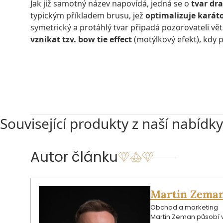
Jak již samotný název napovídá, jedná se o
tvar dr
typickým příkladem brusu, jež
optimalizuje karát
symetrický a protáhlý tvar připadá pozorovateli vět
vznikat tzv. bow tie effect
(motýlkový efekt), kdy p
NABÍDKA DIAMANTŮ BRUSU OVAL
Související produkty z naší nabídky
Autor článku
Martin Zema
Obchod a marketing
Martin Zeman působí ve