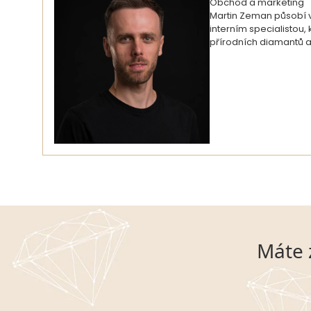
Obchod a marketing
Martin Zeman působí ve
interním specialistou
přírodních diamantů a
Máte 