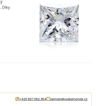
ký
. Díky
+420 607 062 354
zeman@vvdiamonds.cz