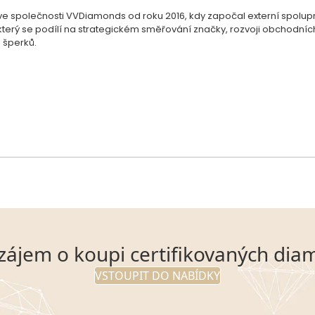
 společnosti VVDiamonds od roku 2016, kdy započal externí spoluprác
, který se podílí na strategickém směřování značky, rozvoji obchodní
 šperků.
zájem o koupi certifikovaných dia
VSTOUPIT DO NABÍDKY