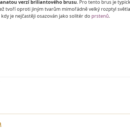
anatou verzí briliantového brusu
. Pro tento brus je typic
 jež tvoří oproti jiným tvarům mimořádně velký rozptyl světla
 kdy je nejčastěji osazován jako solitér do
prstenů
.
n