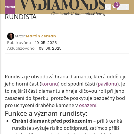
0
Domů
SLOVNÍK POJMŮ
RUNDISTA
RUNDISTA
Autor:
Martin Zeman
Publikováno:
19. 05. 2023
Aktualizováno:
08. 09. 2025
Rundista je obvodová hrana diamantu, která odděluje
jeho horní část (
korunu
) od spodní části (
pavilonu
). Je
to nejširší část diamantu a hraje klíčovou roli při jeho
zasazení do šperku, protože poskytuje bezpečný bod
pro uchycení drahého kamene v
osazení
.
Funkce a význam rundisty:
Chrání diamant před poškozením
– příliš tenká
rundista zvyšuje riziko odštípnutí, zatímco příliš