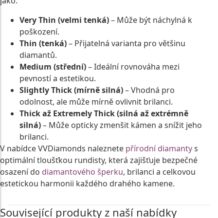
jako:
Very Thin (velmi tenká)
– Může být náchylná k
poškození.
Thin (tenká)
– Přijatelná varianta pro většinu
diamantů.
Medium (střední)
– Ideální rovnováha mezi
pevností a estetikou.
Slightly Thick (mírně silná)
– Vhodná pro
odolnost, ale může mírně ovlivnit brilanci.
Thick až Extremely Thick (silná až extrémně
silná)
– Může opticky zmenšit kámen a snížit jeho
brilanci.
V nabídce VVDiamonds naleznete
přírodní diamanty
s
optimální tloušťkou rundisty, která zajišťuje bezpečné
osazení do
diamantového šperku
, brilanci a celkovou
estetickou harmonii každého drahého kamene.
Související produkty z naší nabídky