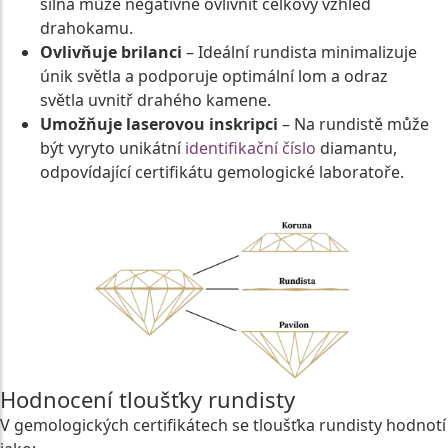
silná může negativně ovlivnit celkový vzhled
drahokamu.
Ovlivňuje brilanci
– Ideální rundista minimalizuje
únik světla a podporuje optimální lom a odraz
světla uvnitř drahého kamene.
Umožňuje laserovou inskripci
– Na rundistě může
být vyryto unikátní
identifikační číslo
diamantu,
odpovídající certifikátu gemologické laboratoře.
Hodnocení tloušťky rundisty
V gemologických certifikátech se tloušťka rundisty hodnotí