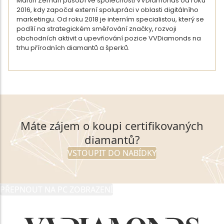
Martin Zeman působí ve společnosti VVDiamonds od roku
2016, kdy započal externí spolupráci v oblasti digitálního
marketingu. Od roku 2018 je interním specialistou, který se
podílí na strategickém směřování značky, rozvoji
obchodních aktivit a upevňování pozice VVDiamonds na
trhu přírodních diamantů a šperků.
DETAIL AUTORA
Máte zájem o koupi certifikovaných
diamantů?
VSTOUPIT DO NABÍDKY
PŘEPNOUT NA PC ZOBRAZENÍ