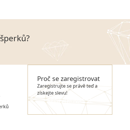
 šperků?
Proč se zaregistrovat
Zaregistrujte se právě teď a
získejte slevu!
e
REGISTROVAT SE
erků