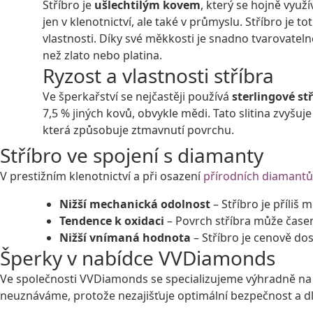
Stříbro je
ušlechtilým kovem
, který se hojně využ
jen v klenotnictví, ale také v průmyslu. Stříbro je tot
vlastnosti. Díky své měkkosti je snadno tvarovat
než zlato nebo platina.
Ryzost a vlastnosti stříbra
Ve šperkařství se nejčastěji používá
sterlingové stř
7,5 % jiných kovů, obvykle mědi. Tato slitina zvyšuj
která způsobuje ztmavnutí povrchu.
Stříbro ve spojení s diamanty
V prestižním klenotnictví a při osazení
přírodních diamantů
Nižší mechanická odolnost
– Stříbro je příliš
Tendence k oxidaci
– Povrch stříbra může čase
Nižší vnímaná hodnota
– Stříbro je cenově do
Šperky v nabídce VVDiamonds
Ve společnosti VVDiamonds se specializujeme výhradně na
neuznáváme, protože nezajišťuje optimální bezpečnost a d