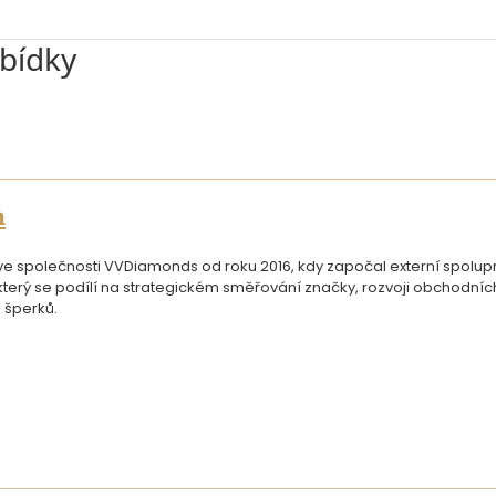
abídky
n
 společnosti VVDiamonds od roku 2016, kdy započal externí spoluprác
, který se podílí na strategickém směřování značky, rozvoji obchodní
 šperků.