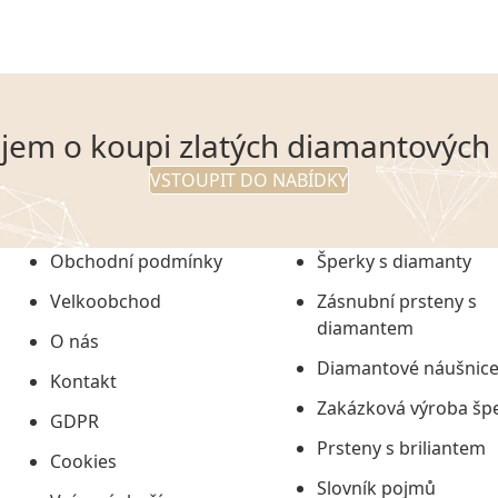
jem o koupi zlatých diamantových
VSTOUPIT DO NABÍDKY
Obchodní podmínky
Šperky s diamanty
Velkoobchod
Zásnubní prsteny s
diamantem
O nás
Diamantové náušnic
Kontakt
Zakázková výroba šp
GDPR
Prsteny s briliantem
Cookies
Slovník pojmů