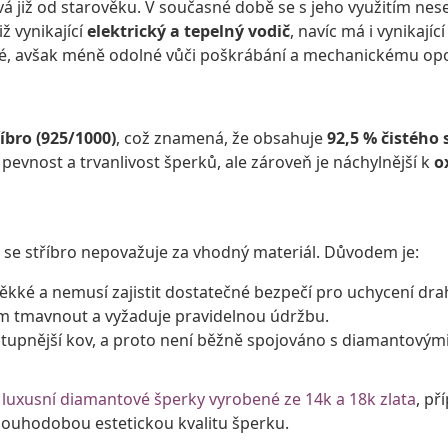
ívá již od starověku. V současné době se s jeho využitím ne
iž vynikající
elektrický a tepelný vodič
, navíc má i vynikají
elné, avšak méně odolné vůči poškrábání a mechanickému op
íbro (925/1000)
, což znamená, že obsahuje
92,5 % čistého 
e pevnost a trvanlivost šperků, ale zároveň je náchylnější k
o
se stříbro nepovažuje za vhodný materiál. Důvodem je:
 měkké a nemusí zajistit dostatečné bezpečí pro uchycení d
m tmavnout a vyžaduje pravidelnou údržbu.
stupnější kov, a proto není běžně spojováno s diamantovými 
luxusní diamantové šperky vyrobené ze 14k a 18k zlata
, př
louhodobou estetickou kvalitu šperku.