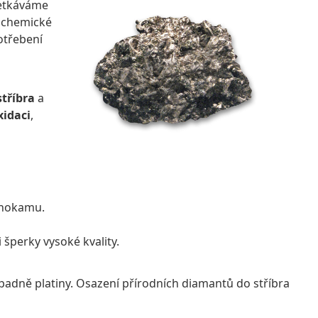
setkáváme
cí chemické
otřebení
stříbra
a
xidaci
,
rahokamu.
šperky vysoké kvality.
ípadně platiny. Osazení přírodních diamantů do stříbra