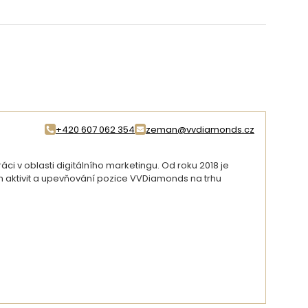
+420 607 062 354
zeman@vvdiamonds.cz
i v oblasti digitálního marketingu. Od roku 2018 je
ch aktivit a upevňování pozice VVDiamonds na trhu
DETAIL AUTORA