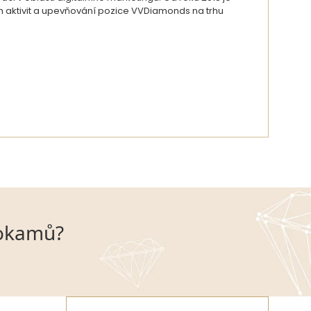
ch aktivit a upevňování pozice VVDiamonds na trhu
DETAIL AUTORA
hokamů?