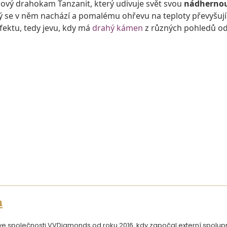
nový drahokam Tanzanit, který udivuje svět svou
nádherno
rý se v něm nachází a pomalému ohřevu na teploty převyšují
ektu, tedy jevu, kdy má
drahý kámen
z různých pohledů od
n
 společnosti VVDiamonds od roku 2016, kdy započal externí spoluprác