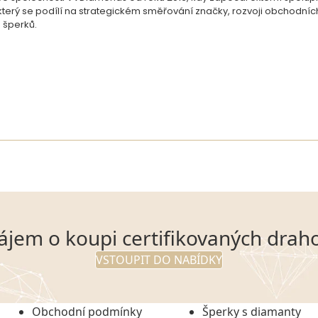
, který se podílí na strategickém směřování značky, rozvoji obchodní
 šperků.
ájem o koupi certifikovaných dra
VSTOUPIT DO NABÍDKY
Obchodní podmínky
Šperky s diamanty