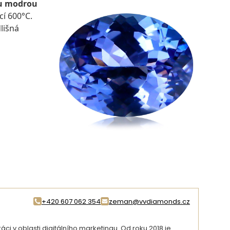
u modrou
cí 600°C.
lišná
+420 607 062 354
zeman@vvdiamonds.cz
i v oblasti digitálního marketingu. Od roku 2018 je