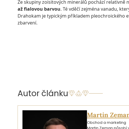
Ze skupiny zoisitových minerálů pochází relativně 
až fialovou barvou
. Té vděčí zejména vanadu, kte
Drahokam je typickým příkladem pleochroického ef
zbarvení.
DOZVĚDĚT SE VÍCE O TANZANITU
Autor článku
Martin Zema
Obchod a marketing
Martin Zeman působí ve