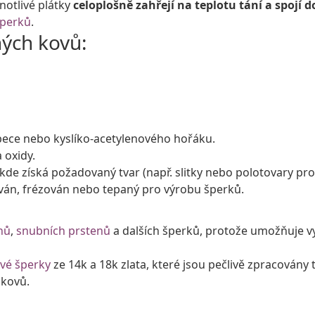
dnotlivé plátky
celoplošně zahřejí na teplotu tání a spojí d
šperků
.
hých kovů:
pece nebo kyslíko-acetylenového hořáku.
 oxidy.
kde získá požadovaný tvar (např. slitky nebo polotovary pro
ován, frézován nebo tepaný pro výrobu šperků.
nů
,
snubních prstenů
a dalších šperků, protože umožňuje vyt
vé šperky
ze 14k a 18k zlata, které jsou pečlivě zpracován
 kovů.