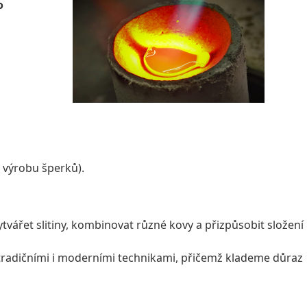
o
 výrobu šperků).
vářet slitiny, kombinovat různé kovy a přizpůsobit složení
y tradičními i moderními technikami, přičemž klademe důraz