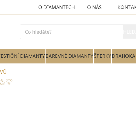
KONTA
O DIAMANTECH
O NÁS
HLED
VESTIČNÍ DIAMANTY
BAREVNÉ DIAMANTY
ŠPERKY
DRAHOKA
OVŮ