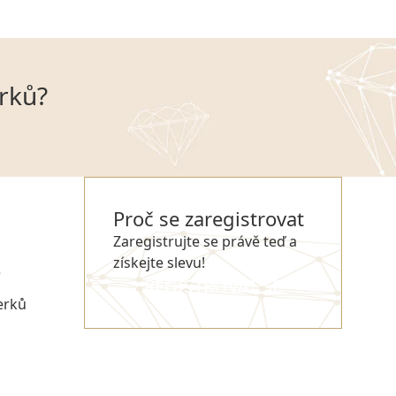
rků?
Proč se zaregistrovat
Zaregistrujte se právě teď a
získejte slevu!
e
REGISTROVAT SE
erků