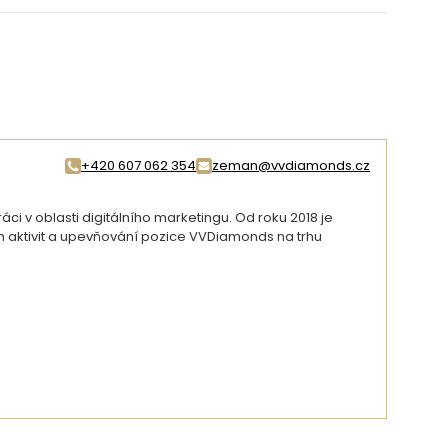
+420 607 062 354
zeman@vvdiamonds.cz
i v oblasti digitálního marketingu. Od roku 2018 je
ch aktivit a upevňování pozice VVDiamonds na trhu
DETAIL AUTORA