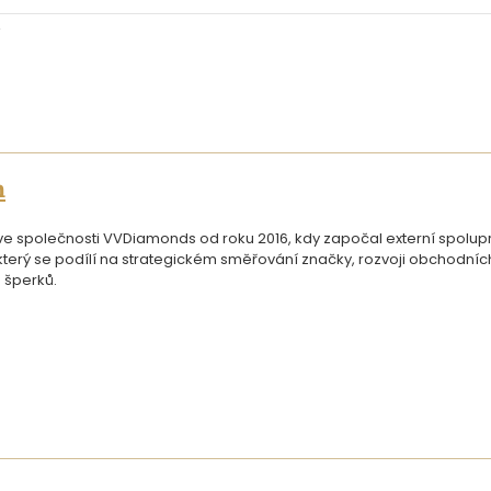
n
 společnosti VVDiamonds od roku 2016, kdy započal externí spoluprác
, který se podílí na strategickém směřování značky, rozvoji obchodní
 šperků.