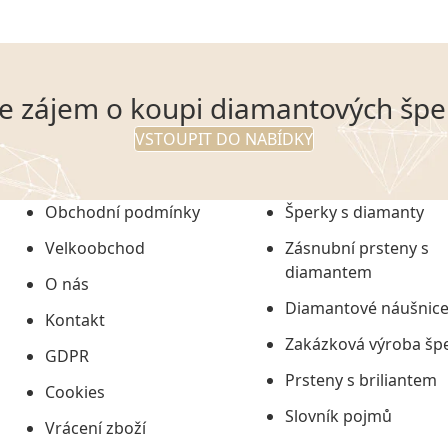
e zájem o koupi diamantových špe
VSTOUPIT DO NABÍDKY
Obchodní podmínky
Šperky s diamanty
Velkoobchod
Zásnubní prsteny s
diamantem
O nás
Diamantové náušnic
Kontakt
Zakázková výroba šp
GDPR
Prsteny s briliantem
Cookies
Slovník pojmů
Vrácení zboží