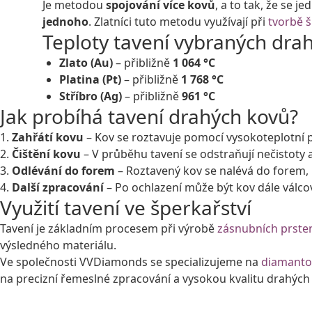
Je metodou
spojování více kovů
, a to tak, že se je
jednoho
. Zlatníci tuto metodu využívají při
tvorbě 
Teploty tavení vybraných dra
Zlato (Au)
– přibližně
1 064 °C
Platina (Pt)
– přibližně
1 768 °C
Stříbro (Ag)
– přibližně
961 °C
Jak probíhá tavení drahých kovů?
1.
Zahřátí kovu
– Kov se roztavuje pomocí vysokoteplotní 
2.
Čištění kovu
– V průběhu tavení se odstraňují nečistoty a
3.
Odlévání do forem
– Roztavený kov se nalévá do forem, 
4.
Další zpracování
– Po ochlazení může být kov dále válc
Využití tavení ve šperkařství
Tavení je základním procesem při výrobě
zásnubních prste
výsledného materiálu.
Ve společnosti VVDiamonds se specializujeme na
diamanto
na precizní řemeslné zpracování a vysokou kvalitu drahých