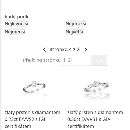
Řadit podle:
Nejlevnější
Nejdražší
Nejmenší
Největší
Stránka 4 z 21
Přejít na stránku
PŘEJÍT
zlatý prsten s diamantem
zlatý prsten s diamantem
0.23ct E/VVS2 s IGI
0.36ct D/VVS1 s GIA
certifikátem
certifikátem