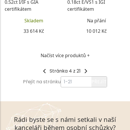
0.52ct I/IF s GIA
0.18ct E/VS1 s IGI
certifikátem
certifikátem
Skladem
Na přání
33 614 Kč
10 012 Kč
DETAIL
DETAIL
Načíst více produktů +
Stránka 4 z 21
Přejít na stránku
PŘEJÍT
Rádi byste se s námi setkali v naší
kanceláři během osobní schůzky?