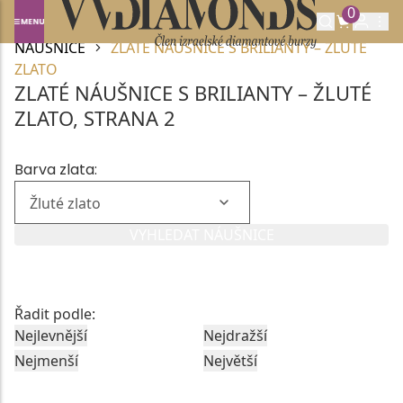
0
Domů
DIAMANTOVÉ ŠPERKY
BRILIANTOVÉ
NÁUŠNICE
ZLATÉ NÁUŠNICE S BRILIANTY – ŽLUTÉ
ZLATO
ZLATÉ NÁUŠNICE S BRILIANTY – ŽLUTÉ
ZLATO, STRANA 2
Barva zlata:
VYHLEDAT NÁUŠNICE
Řadit podle:
Nejlevnější
Nejdražší
Nejmenší
Největší