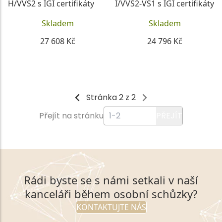
H/VVS2 s IGI certifikáty
I/VVS2-VS1 s IGI certifikáty
Skladem
Skladem
27 608 Kč
24 796 Kč
DETAIL
DETAIL
Stránka 2 z 2
Přejít na stránku
PŘEJÍT
Rádi byste se s námi setkali v naší
kanceláři během osobní schůzky?
KONTAKTUJTE NÁS