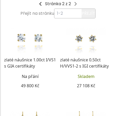
Stránka 2 z 2
Přejít na stránku
PŘEJÍT
zlaté náušnice 1.00ct I/VS1
zlaté náušnice 0.50ct
s GIA certifikáty
H/VVS1-2 s IGI certifikáty
Na přání
Skladem
49 800 Kč
27 108 Kč
DETAIL
DETAIL