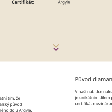
Pro sdělení skladové velikosti 
Certifikát:
Argyle
Původ diaman
V naší nabídce nal
je unikátním dílem 
tní tím, že
certifikát mezinár
ralský původ
ného dolu Argyle.