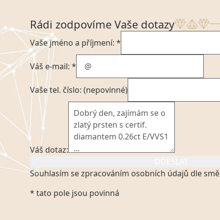
Rádi zodpovíme Vaše dotazy
Vaše jméno a příjmení: *
Váš e-mail: *
Vaše tel. číslo: (nepovinné)
Váš dotaz:
ODESLAT
Souhlasím se zpracováním osobních údajů dle smě
Kliknutím na výše uvedený odkaz, v souladu se zák
* tato pole jsou povinná
platném znění výslovně souhlasím se zpracováním
mých osobních údajů, které poskytuji prostřednict