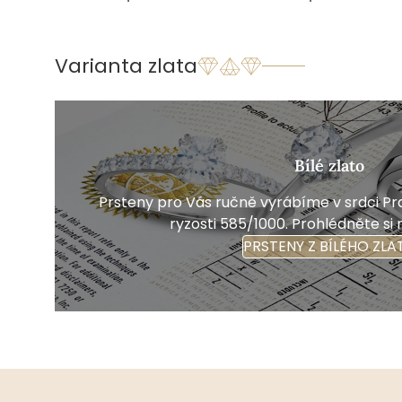
Varianta zlata
Bílé zlato
Prsteny pro Vás ručně vyrábíme v srdci Pra
ryzosti 585/1000. Prohlédněte si 
PRSTENY Z BÍLÉHO ZLA