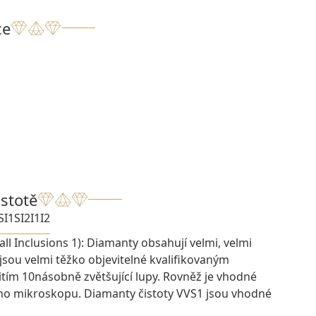
ce
istotě
SI1
SI2
I1
I2
ll Inclusions 1): Diamanty obsahují velmi, velmi
 jsou velmi těžko objevitelné kvalifikovaným
ím 10násobně zvětšující lupy. Rovněž je vhodné
ího mikroskopu. Diamanty čistoty VVS1 jsou vhodné