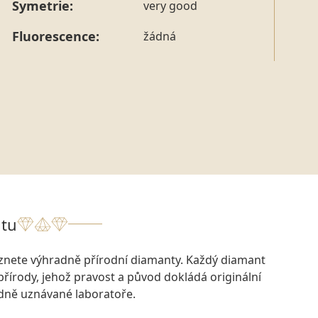
tohoto konkrétního prstenu nás můžete
kontaktovat
.
Symetrie:
very good
Fluorescence:
žádná
tu
eznete výhradně přírodní diamanty. Každý diamant
přírody, jehož pravost a původ dokládá originální
odně uznávané laboratoře.