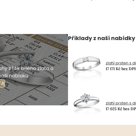
Příklady z naší nabídky
zlatý prsten s 
hy z 14k bílého zlata o
17 171 Kč bez DP
naši nabídku.
TA
zlatý prsten s 
17 025 Kč bez D