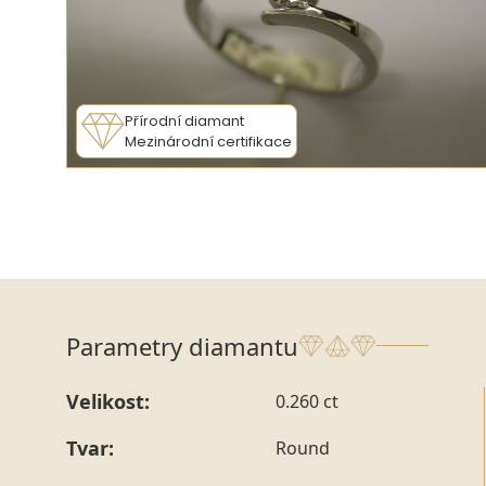
Přírodní diamant
Mezinárodní certifikace
Parametry diamantu
Velikost:
0.260 ct
Tvar:
Round