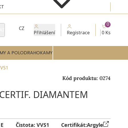
KT
0
CZ
AT
Přihlášení
Registrace
0 Ks
MY A POLODRAHOKAMY
VVS1
Kód produktu:
0274
 CERTIF. DIAMANTEM
:
E
Čistota:
VVS1
Certifikát:
Argyle