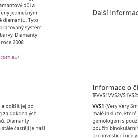
iamantový důl a
Další informa
řeny jedinečným
ě diamantu. Tyto
ropracovaný systém
 barvy. Diamanty
o roce 2008
.com.au/
Informace o č
IF
VVS1
VVS2
VS1
VS2
 odlišit jej od
VVS1
(Very Very Sma
g za dokonalých
malé inkluze, které
nů. Diamanty
gemologem s použit
stále častěji je naši
použití binokulárn
pro investiční účely.