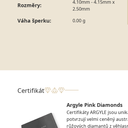
4.10mm - 4.15mm x
Rozměry:
2.50mm
Váha šperku:
0.00 g
Certifikát
Argyle Pink Diamonds
Certifikáty ARGYLE jsou uniká
potvrzují velmi ceněný aust
růžových diamantů z věhlas