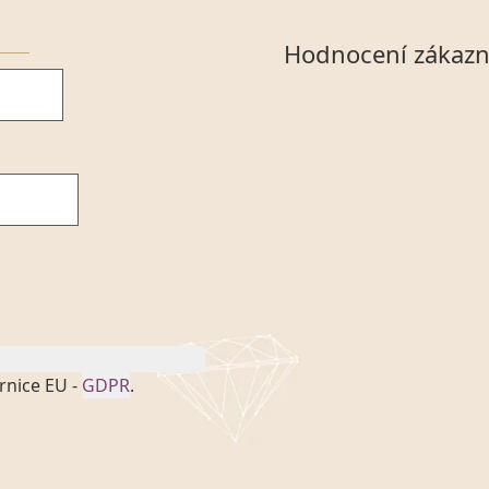
Hodnocení zákazn
rnice EU -
GDPR
.
onem č. 101/2000 Sb. v
 a uchováním veškerých
vím společnosti