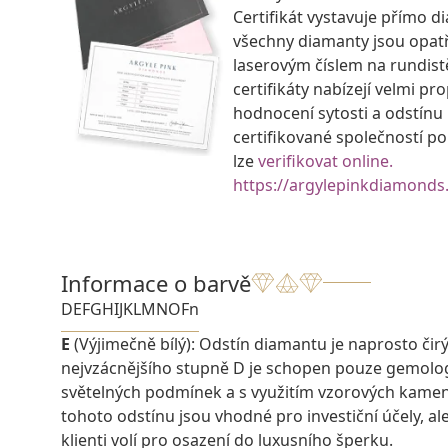
Certifikát vystavuje přímo d
všechny diamanty jsou opat
laserovým číslem na rundist
certifikáty nabízejí velmi p
hodnocení sytosti a odstínu
certifikované společností p
lze
verifikovat online.
https://argylepinkdiamonds
Informace o barvě
D
E
F
G
H
I
J
K
L
M
N
O
Fn
E
(Výjimečně bílý): Odstín diamantu je naprosto čirý a
nejvzácnějšího stupně D je schopen pouze gemolo
světelných podmínek a s využitím vzorových kame
tohoto odstínu jsou vhodné pro investiční účely, ale 
klienti volí pro osazení do luxusního šperku.