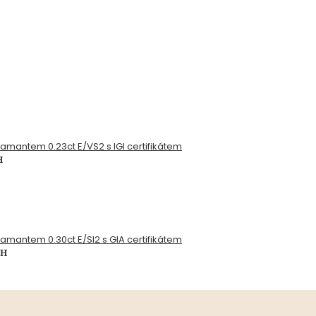
diamantem 0.23ct E/VS2 s IGI certifikátem
H
diamantem 0.30ct E/SI2 s GIA certifikátem
PH