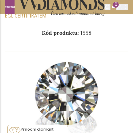
0
Domů
NABÍDKA DIAMANTŮ
0.13CT G/VVS1 S
EGL CERTIFIKÁTEM
Kód produktu:
1558
Přírodní diamant