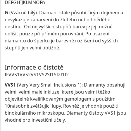
D
E
F
G
H
I
J
K
L
M
N
O
Fn
G
(Vzácně bílý): Diamant stále působí čirým dojmem a
nevykazuje zabarvení do žlutého nebo hnědého
odstínu. Od nejvyšších stupňů barev je jej možné
odlišit pouze při přímém porovnání. Po osazení
diamantu do šperku je barevné rozlišení od vyšších
stupňů jen velmi obtížné.
Informace o čistotě
IF
VVS1
VVS2
VS1
VS2
SI1
SI2
I1
I2
VVS1
(Very Very Small Inclusions 1): Diamanty obsahují
velmi, velmi malé inkluze, které jsou velmi těžko
objevitelné kvalifikovaným gemologem s použitím
10násobně zvětšující lupy. Rovněž je vhodné použití
binokulárního mikroskopu. Diamanty čistoty VVS1 jsou
vhodné pro investiční účely.