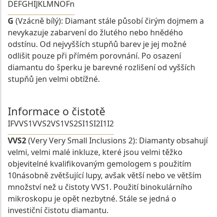
D
E
F
G
H
I
J
K
L
M
N
O
Fn
G
(Vzácně bílý): Diamant stále působí čirým dojmem a
nevykazuje zabarvení do žlutého nebo hnědého
odstínu. Od nejvyšších stupňů barev je jej možné
odlišit pouze při přímém porovnání. Po osazení
diamantu do šperku je barevné rozlišení od vyšších
stupňů jen velmi obtížné.
Informace o čistotě
IF
VVS1
VVS2
VS1
VS2
SI1
SI2
I1
I2
VVS2
(Very Very Small Inclusions 2): Diamanty obsahují
velmi, velmi malé inkluze, které jsou velmi těžko
objevitelné kvalifikovaným gemologem s použitím
10násobně zvětšující lupy, avšak větší nebo ve větším
množství než u čistoty VVS1. Použití binokulárního
mikroskopu je opět nezbytné. Stále se jedná o
investiční čistotu diamantu.