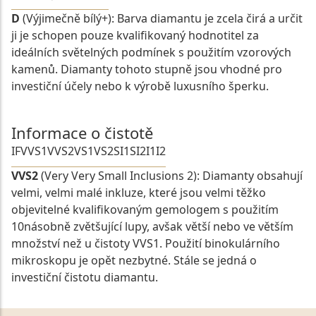
D
(Výjimečně bílý+): Barva diamantu je zcela čirá a určit
ji je schopen pouze kvalifikovaný hodnotitel za
ideálních světelných podmínek s použitím vzorových
kamenů. Diamanty tohoto stupně jsou vhodné pro
investiční účely nebo k výrobě luxusního šperku.
Informace o čistotě
IF
VVS1
VVS2
VS1
VS2
SI1
SI2
I1
I2
VVS2
(Very Very Small Inclusions 2): Diamanty obsahují
velmi, velmi malé inkluze, které jsou velmi těžko
objevitelné kvalifikovaným gemologem s použitím
10násobně zvětšující lupy, avšak větší nebo ve větším
množství než u čistoty VVS1. Použití binokulárního
mikroskopu je opět nezbytné. Stále se jedná o
investiční čistotu diamantu.