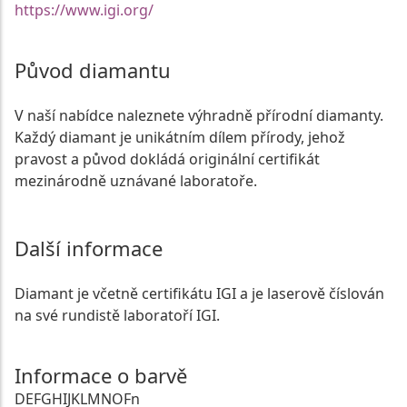
https://www.igi.org/
Původ diamantu
V naší nabídce naleznete výhradně přírodní diamanty.
Každý diamant je unikátním dílem přírody, jehož
pravost a původ dokládá originální certifikát
mezinárodně uznávané laboratoře.
Další informace
Diamant je včetně certifikátu IGI a je laserově číslován
na své rundistě laboratoří IGI.
Informace o barvě
D
E
F
G
H
I
J
K
L
M
N
O
Fn