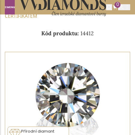
0
Domů
NABÍDKA DIAMANTŮ
0.18CT D/VVS2 S IGI
CERTIFIKÁTEM
Kód produktu:
14412
Přírodní diamant