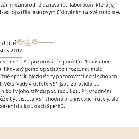
ován mezinárodně uznávanou laboratoří, která jej
ikaci opatřila laserovým číslováním na své rundistě.
istotě
SI1
SI2
I1
I2
lusions 1): Při pozorování s použitím 10násobně
kvalifikovaný gemolog schopen rozeznat malé
btížné spatřit. Nezkušený pozorovatel není schopen
t. Větší vady v čistotě VS1 jsou zpravidla po
 nikoli v jeho středu pod tabulkou. Při vhodném
e být čistota VS1 vhodná pro investiční účely, ale
osazení do luxusních šperků.