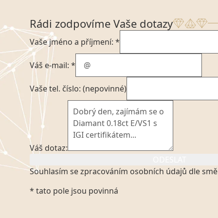
Rádi zodpovíme Vaše dotazy
Vaše jméno a příjmení: *
Váš e-mail: *
Vaše tel. číslo: (nepovinné)
Váš dotaz:
ODESLAT
Souhlasím se zpracováním osobních údajů dle smě
Kliknutím na výše uvedený odkaz, v souladu se zák
* tato pole jsou povinná
platném znění výslovně souhlasím se zpracováním
mých osobních údajů, které poskytuji prostřednict