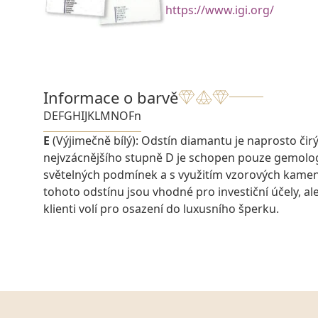
https://www.igi.org/
Informace o barvě
D
E
F
G
H
I
J
K
L
M
N
O
Fn
E
(Výjimečně bílý): Odstín diamantu je naprosto čirý a
nejvzácnějšího stupně D je schopen pouze gemolo
světelných podmínek a s využitím vzorových kame
tohoto odstínu jsou vhodné pro investiční účely, ale 
klienti volí pro osazení do luxusního šperku.