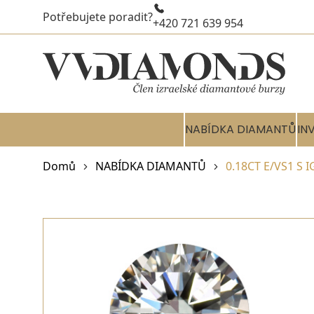
Potřebujete poradit?
+420 721 639 954
NABÍDKA DIAMANTŮ
IN
Domů
NABÍDKA DIAMANTŮ
0.18CT E/VS1 S 