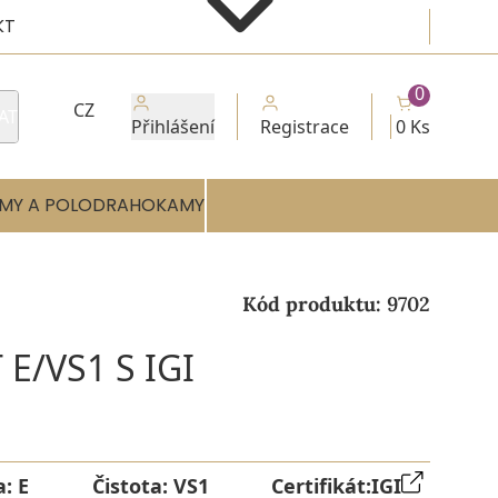
KT
0
CZ
AT
Přihlášení
Registrace
0 Ks
MY A POLODRAHOKAMY
Kód produktu:
9702
E/VS1 S IGI
a:
E
Čistota:
VS1
Certifikát:
IGI