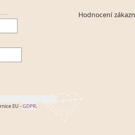
Hodnocení zákazn
rnice EU -
GDPR
.
onem č. 101/2000 Sb. v
 a uchováním veškerých
vím společnosti