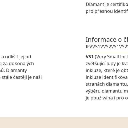
Diamant je certifik
pro přesnou identif
Informace o č
IF
VVS1
VVS2
VS1
VS2
 odlišit jej od
VS1
(Very Small Inc
g za dokonalých
zvětšující lupy je 
nů. Diamanty
inkluze, které je o
stále častěji je naši
inkluze identifikova
stranách diamantu,
výběru diamantu můž
je používána i pro 