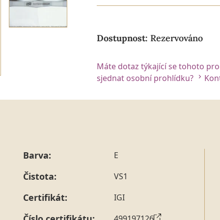
Dostupnost:
Rezervováno
Máte dotaz týkající se tohoto pr
sjednat osobní prohlídku?
Kont
Barva:
E
Čistota:
VS1
Certifikát:
IGI
Číslo certifikátu:
499197126