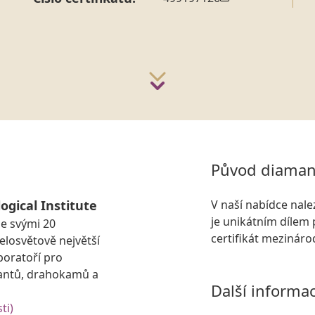
Původ diaman
ogical Institute
V naší nabídce nal
je unikátním dílem 
se svými 20
certifikát mezinár
losvětově největší
boratoří pro
antů, drahokamů a
Další informa
ti)