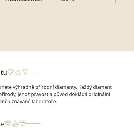
tu
eznete výhradně přírodní diamanty. Každý diamant
přírody, jehož pravost a původ dokládá originální
odně uznávané laboratoře.
ce