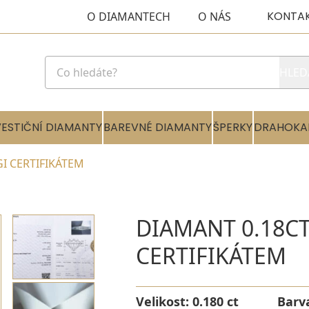
KONTA
O DIAMANTECH
O NÁS
HLED
VESTIČNÍ DIAMANTY
BAREVNÉ DIAMANTY
ŠPERKY
DRAHOKA
IGI CERTIFIKÁTEM
DIAMANT 0.18CT 
CERTIFIKÁTEM
Velikost:
0.180 ct
Barv