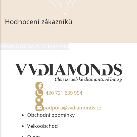
souhlasím se zpracováním a uchováním veškerých
mých osobních údajů, které poskytuji prostřednictvím
společnosti VVDiamonds s.r.o., IČO: 05892481. Tyto
Hodnocení zákazníků
údaje poskytuji společnosti VVDiamonds s.r.o., IČO:
05892481, jako správci osobních údajů či jako jeho
zmocněnému zástupci, výhradně za účelem poskytnutí
PŘEPNOUT NA PC ZOBRAZENÍ
informací, nejdéle na tři roky od jejich zaslání.
+420 721 639 954
podpora@vvdiamonds.cz
Obchodní podmínky
Velkoobchod