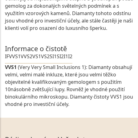
gemolog za dokonalých světelných podmínek a s
využitím vzorových kamenů. Diamanty tohoto odstínu
jsou vhodné pro investiční účely, ale stále častěji je naši
klienti volí pro osazení do luxusního šperku.
Informace o čistotě
IF
VVS1
VVS2
VS1
VS2
SI1
SI2
I1
I2
VVS1
(Very Very Small Inclusions 1): Diamanty obsahují
velmi, velmi malé inkluze, které jsou velmi těžko
objevitelné kvalifikovaným gemologem s použitím
10násobně zvětšující lupy. Rovněž je vhodné použití
binokulárního mikroskopu. Diamanty čistoty VVS1 jsou
vhodné pro investiční účely.