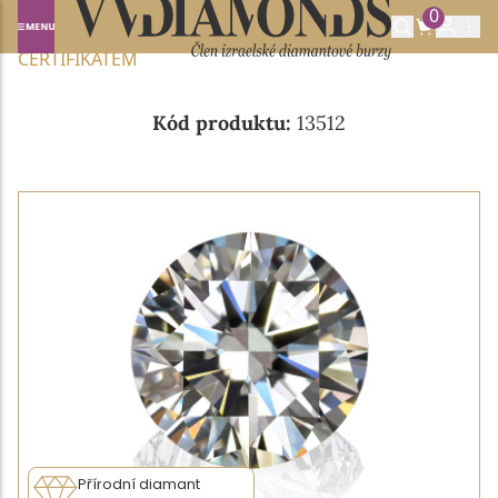
0
Domů
NABÍDKA DIAMANTŮ
0.18CT E/VVS1 S IGI
CERTIFIKÁTEM
Kód produktu:
13512
Přírodní diamant