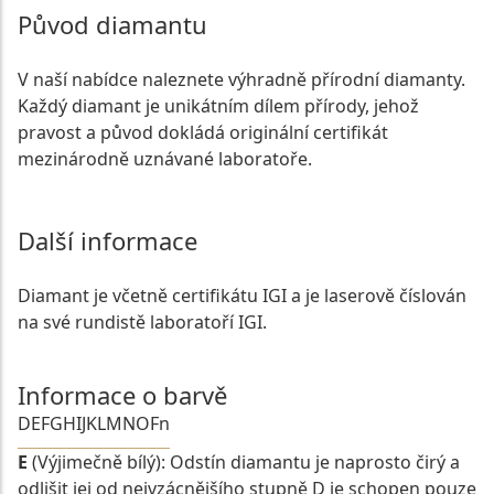
Původ diamantu
V naší nabídce naleznete výhradně přírodní diamanty.
Každý diamant je unikátním dílem přírody, jehož
pravost a původ dokládá originální certifikát
mezinárodně uznávané laboratoře.
Další informace
Diamant je včetně certifikátu IGI a je laserově číslován
na své rundistě laboratoří IGI.
Informace o barvě
D
E
F
G
H
I
J
K
L
M
N
O
Fn
E
(Výjimečně bílý): Odstín diamantu je naprosto čirý a
odlišit jej od nejvzácnějšího stupně D je schopen pouze