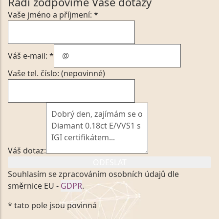
Rádi zodpovíme Vaše dotazy
Vaše jméno a příjmení: *
Váš e-mail: *
Vaše tel. číslo: (nepovinné)
Váš dotaz:
ODESLAT
Souhlasím se zpracováním osobních údajů dle
směrnice EU -
GDPR
.
Kliknutím na výše uvedený odkaz, v souladu se
* tato pole jsou povinná
zákonem č. 101/2000 Sb. v platném znění výslovně