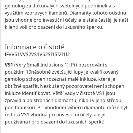
gemolog za dokonalých světelných podmínek a s
využitím vzorových kamenů. Diamanty tohoto odstínu
jsou vhodné pro investiční účely, ale stále častěji je naši
klienti volí pro osazení do luxusního šperku.
Informace o čistotě
IF
VVS1
VVS2
VS1
VS2
SI1
SI2
I1
I2
VS1
(Very Small Inclusions 1): Při pozorování s
použitím 10násobně zvětšující lupy je kvalifikovaný
gemolog schopen rozeznat malé inkluze, které je
obtížné spatřit. Nezkušený pozorovatel není schopen
inkluze identifikovat. Větší vady v čistotě VS1 jsou
zpravidla po stranách diamantu, nikoli v jeho středu
pod tabulkou. Při vhodném výběru diamantu může být
čistota VS1 vhodná pro investiční účely, ale je
používána i pro osazení do luxusních šperků.