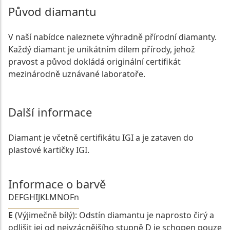
Původ diamantu
V naší nabídce naleznete výhradně přírodní diamanty.
Každý diamant je unikátním dílem přírody, jehož
pravost a původ dokládá originální certifikát
mezinárodně uznávané laboratoře.
Další informace
Diamant je včetně certifikátu IGI a je zataven do
plastové kartičky IGI.
Informace o barvě
D
E
F
G
H
I
J
K
L
M
N
O
Fn
E
(Výjimečně bílý): Odstín diamantu je naprosto čirý a
odlišit jej od nejvzácnějšího stupně D je schopen pouze