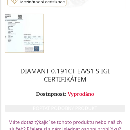
Mezinárodní certifikace
DIAMANT 0.191CT E/VS1 S IGI
CERTIFIKÁTEM
Dostupnost:
Vyprodáno
POPTAT PODOBNÝ PRODUKT
Máte dotaz týkající se tohoto produktu nebo našich
služeb? Přejete si s námi sjednat osobní prohlídku?