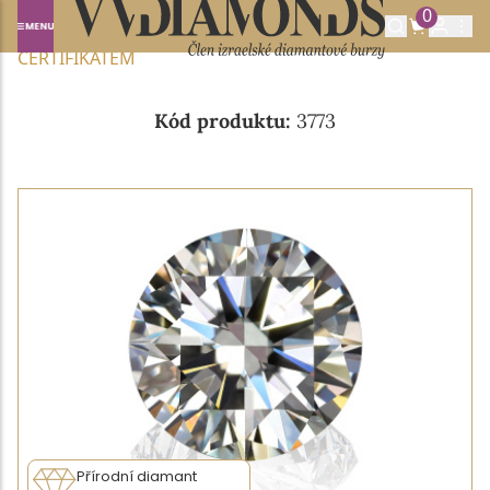
0
Domů
NABÍDKA DIAMANTŮ
0.191CT E/VS1 S IGI
CERTIFIKÁTEM
Kód produktu:
3773
Přírodní diamant