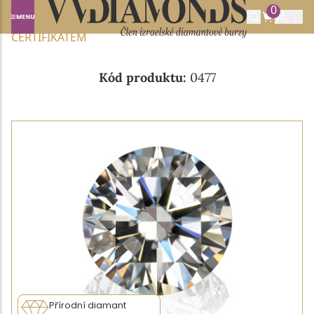
0
Domů
NABÍDKA DIAMANTŮ
0.195CT I/VVS1 S IGI
CERTIFIKÁTEM
Kód produktu:
0477
Přírodní diamant