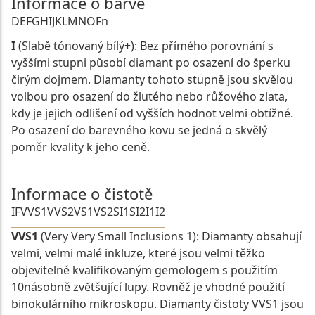
Informace o barvě
D
E
F
G
H
I
J
K
L
M
N
O
Fn
I
(Slabě tónovaný bílý+): Bez přímého porovnání s
vyššími stupni působí diamant po osazení do šperku
čirým dojmem. Diamanty tohoto stupně jsou skvělou
volbou pro osazení do žlutého nebo růžového zlata,
kdy je jejich odlišení od vyšších hodnot velmi obtížné.
Po osazení do barevného kovu se jedná o skvělý
poměr kvality k jeho ceně.
Informace o čistotě
IF
VVS1
VVS2
VS1
VS2
SI1
SI2
I1
I2
VVS1
(Very Very Small Inclusions 1): Diamanty obsahují
velmi, velmi malé inkluze, které jsou velmi těžko
objevitelné kvalifikovaným gemologem s použitím
10násobně zvětšující lupy. Rovněž je vhodné použití
binokulárního mikroskopu. Diamanty čistoty VVS1 jsou