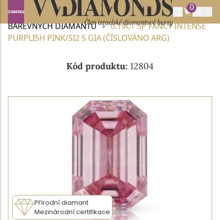
0
Domů
BAREVNÉ DIAMANTY
NABÍDKA
BAREVNÝCH DIAMANTŮ
0.19CT 5P FANCY INTENSE
PURPLISH PINK/SI2 S GIA (ČÍSLOVÁNO ARG)
Kód produktu:
12804
Přírodní diamant
Mezinárodní certifikace