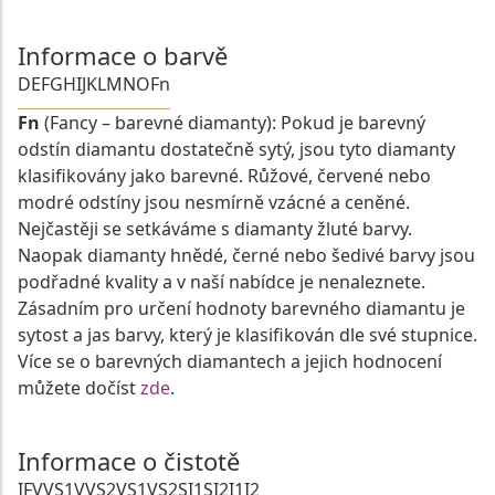
Informace o barvě
D
E
F
G
H
I
J
K
L
M
N
O
Fn
Fn
(Fancy – barevné diamanty): Pokud je barevný
odstín diamantu dostatečně sytý, jsou tyto diamanty
klasifikovány jako barevné. Růžové, červené nebo
modré odstíny jsou nesmírně vzácné a ceněné.
Nejčastěji se setkáváme s diamanty žluté barvy.
Naopak diamanty hnědé, černé nebo šedivé barvy jsou
podřadné kvality a v naší nabídce je nenaleznete.
Zásadním pro určení hodnoty barevného diamantu je
sytost a jas barvy, který je klasifikován dle své stupnice.
Více se o barevných diamantech a jejich hodnocení
můžete dočíst
zde
.
Informace o čistotě
IF
VVS1
VVS2
VS1
VS2
SI1
SI2
I1
I2