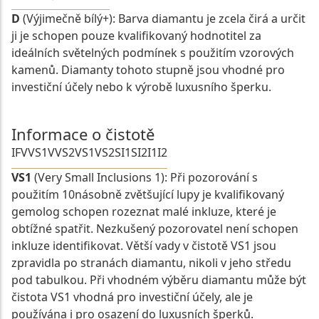
D
(Výjimečně bílý+): Barva diamantu je zcela čirá a určit
ji je schopen pouze kvalifikovaný hodnotitel za
ideálních světelných podmínek s použitím vzorových
kamenů. Diamanty tohoto stupně jsou vhodné pro
investiční účely nebo k výrobě luxusního šperku.
Informace o čistotě
IF
VVS1
VVS2
VS1
VS2
SI1
SI2
I1
I2
VS1
(Very Small Inclusions 1): Při pozorování s
použitím 10násobně zvětšující lupy je kvalifikovaný
gemolog schopen rozeznat malé inkluze, které je
obtížné spatřit. Nezkušený pozorovatel není schopen
inkluze identifikovat. Větší vady v čistotě VS1 jsou
zpravidla po stranách diamantu, nikoli v jeho středu
pod tabulkou. Při vhodném výběru diamantu může být
čistota VS1 vhodná pro investiční účely, ale je
používána i pro osazení do luxusních šperků.