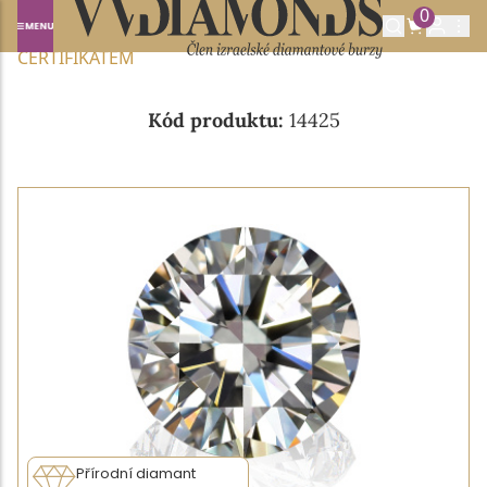
0
Domů
NABÍDKA DIAMANTŮ
0.19CT D/VS1 S IGI
CERTIFIKÁTEM
Kód produktu:
14425
Přírodní diamant