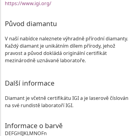
https://www.igi.org/
Původ diamantu
V naší nabídce naleznete výhradně přírodní diamanty.
Každý diamant je unikátním dílem přírody, jehož
pravost a původ dokládá originální certifikát
mezinárodně uznávané laboratoře.
Další informace
Diamant je včetně certifikátu IGI a je laserově číslován
na své rundistě laboratoří IGI.
Informace o barvě
D
E
F
G
H
I
J
K
L
M
N
O
Fn